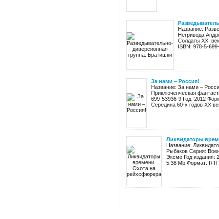
Разведыватель
Название: Разв
Негривода Андр
Солдаты XXI век
ISBN: 978-5-699-4
За нами – Россия!
Название: За нами – Росс
Приключенческая фантасти
699-53936-9 Год: 2012 Форма
Середина 60-х годов ХХ век
Ликвидаторы врем
Название: Ликвидат
Рыбаков Серия: Воен
Эксмо Год издания: 
5.38 Mb Формат: RTF