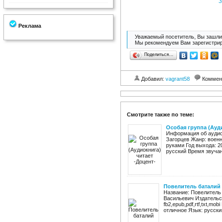
З
Реклама
Уважаемый посетитель, Вы зашли 
Мы рекомендуем Вам зарегистрир
Поделиться…
Добавил:
vagrant58
Коммен
Смотрите также по теме:
Особая группа (Ауди
Информация об аудиок
Загорцев Жанр: военн
руками Год выхода: 2
русский Время звучани
Повелитель баталий
Название: Повелитель
Васильевич Издательст
fb2,epub,pdf,rtf,txt,mo
отличное Язык: русский