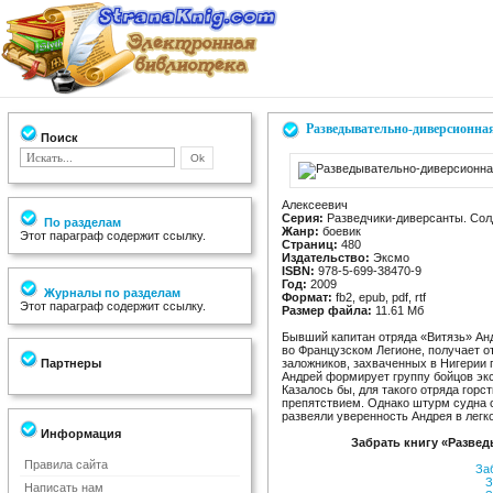
Разведывательно-диверсионная
Поиск
Алексеевич
Серия:
Разведчики-диверсанты. Сол
По разделам
Жанр:
боевик
Этот параграф содержит ссылку.
Страниц:
480
Издательство:
Эксмо
ISBN:
978-5-699-38470-9
Год:
2009
Журналы по разделам
Формат:
fb2, epub, pdf, rtf
Этот параграф содержит ссылку.
Размер файла:
11.61 Мб
Бывший капитан отряда «Витязь» Ан
во Французском Легионе, получает о
Партнеры
заложников, захваченных в Нигерии 
Андрей формирует группу бойцов экс
Казалось бы, для такого отряда гор
препятствием. Однако штурм судна 
развеяли уверенность Андрея в легк
Информация
Забрать книгу «Развед
Правила сайта
За
З
Написать нам