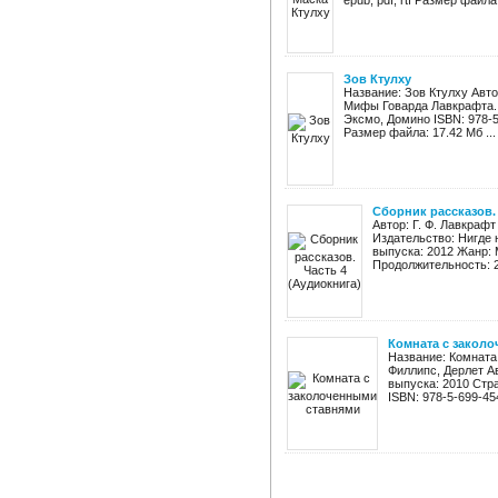
epub, pdf, rtf Размер файла:
Зов Ктулху
Название: Зов Ктулху Авт
Мифы Говарда Лавкрафта. 
Эксмо, Домино ISBN: 978-5-6
Размер файла: 17.42 Мб ...
Сборник рассказов.
Автор: Г. Ф. Лавкрафт
Издательство: Нигде 
выпуска: 2012 Жанр: 
Продолжительность: 20
Комната с закол
Название: Комната
Филлипс, Дерлет А
выпуска: 2010 Стран
ISBN: 978-5-699-45