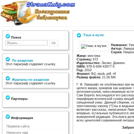
Ужас в музее
Поиск
Название:
Ужа
Автор:
Лавкра
Серия:
Некрон
Жанр:
мистика
Страниц:
672
По разделам
Издательство:
Эксмо, Домино
Этот параграф содержит ссылку.
ISBN:
978-5-699-43977-5
Год:
2010
Формат:
fb2, epub, pdf, rtf
Размер файла:
21.00 Мб
Журналы по разделам
Этот параграф содержит ссылку.
Г. Ф. Лавкрафт не опубликовал при ж
целого жанра, кумиром как широких 
интеллектуалов, неиссякаемым исто
Сам Борхес восхищался его рассказа
Партнеры
периферии вселенской схемы вещей
священный ужас. Данный сборник, с
трехтомному канону ("Сны в ведьмин
включает рассказы, написанные Лав
впервые, остальные публикуются либ
выверенной редакции. Эта книга дол
Информация
всех ценителей современной литера
Правила сайта
Забрат
Написать нам