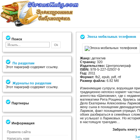
Эпоха мобильных телефонов
Поиск
Жанр:
детектив
Страниц:
320
По разделам
Издательство:
Центрполиграф
Этот параграф содержит ссылку.
ISBN:
978-5-227-02937-9
Год:
2011
Формат:
fb2, epub, pdf, rtf
Размер файла:
6.82 Мб
Журналы по разделам
Этот параграф содержит ссылку.
Изменяющие супруги, ворующая при
традиционно неплохо кормят частных
агентства «Шиповник», где с недавн
математики Рита Рощина, брались за
Партнеры
Дело Екатерины Алексеевны Лариково
жену сына в похищении двенадцатил
Лариков, факт похищения отрицал. П
обоих разбираться в семейных сложн
не услышат о Лариковых. Но история
в настоящую трагедию…
Информация
Забрать книгу
Правила сайта
За
Написать нам