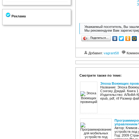
З
З
Реклама
Уважаемый посетитель, Вы зашли 
Мы рекомендуем Вам зарегистрир
Поделиться…
Добавил:
vagrant58
Коммен
Смотрите также по теме:
Эпоха Воюющих пров
Название: Эпоха Воюющ
Сэнгоку Дзидай. Книга 
Издательство: АЛЬФА-КН
epub, pdf, rtf Размер фай
Программиров
управлением 
Автор: Климов
устройств под 
Год: 2009 Стра