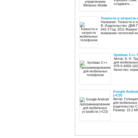
хорошее Язык:
создавать ...
Тонкости и хитрости
Название: Тонкости и 
В. Издательство: ДМК П
642-3 Год: 2011 Форма
вниманию читателей кни
Symbian C++.
Автор: А. Н. Т
для мобильных 
978-5-8459-162
Качество: нор
Google Andro
(+CD)
Автор: Голощап
для мобильных 
издательство С
Размер: 15.2 М