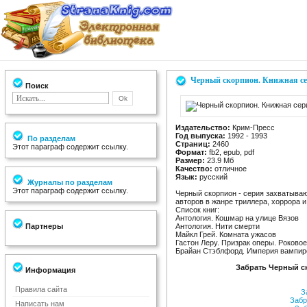
Черный скорпион. Книжная се
Поиск
Издательство:
Крим-Пресс
Год выпуска:
1992 - 1993
По разделам
Страниц:
2460
Этот параграф содержит ссылку.
Формат:
fb2, epub, pdf
Размер:
23.9 Мб
Качество:
отличное
Язык:
русский
Журналы по разделам
Этот параграф содержит ссылку.
Черный скорпион - серия захватыва
авторов в жанре триллера, хоррора и
Список книг:
Антология. Кошмар на улице Вязов
Партнеры
Антология. Нити смерти
Майкл Грей. Комната ужасов
Гастон Леру. Призрак оперы. Роковое
Брайан Стэблфорд. Империя вампир
Забрать Черный ск
Информация
Правила сайта
За
Забр
Написать нам