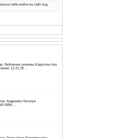
аться либо войти на сайт под
анр: Любовные романы Издательство:
ния: 12:21:28 ...
тор: Андреева Наталья
б ISBN: ...
ор: Гринь Анна Издательство: