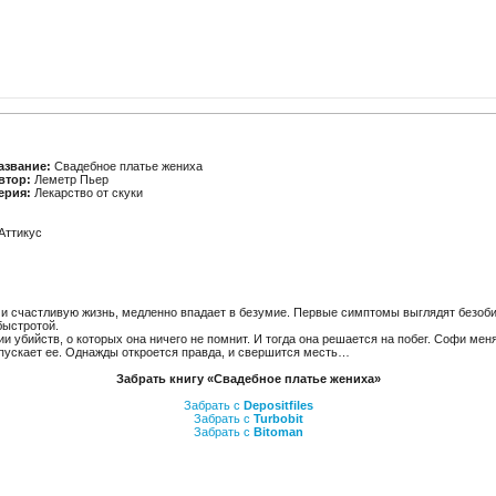
азвание:
Свадебное платье жениха
втор:
Леметр Пьер
ерия:
Лекарство от скуки
Аттикус
 счастливую жизнь, медленно впадает в безумие. Первые симптомы выглядят безоб
быстротой.
и убийств, о которых она ничего не помнит. И тогда она решается на побег. Софи мен
пускает ее. Однажды откроется правда, и свершится месть…
Забрать книгу «Свадебное платье жениха»
Забрать с
Depositfiles
Забрать с
Turbobit
Забрать с
Bitoman