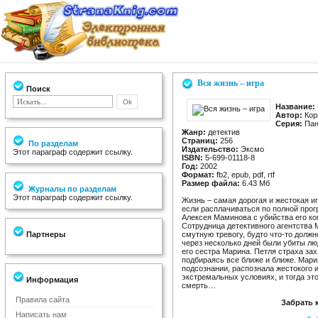
Вся жизнь – игра
Поиск
Название:
Автор:
Кор
Серия:
Пан
Жанр:
детектив
Страниц:
256
По разделам
Издательство:
Эксмо
Этот параграф содержит ссылку.
ISBN:
5-699-01118-8
Год:
2002
Формат:
fb2, epub, pdf, rtf
Размер файла:
6.43 Мб
Журналы по разделам
Этот параграф содержит ссылку.
Жизнь – самая дорогая и жестокая игр
если расплачиваться по полной прог
Алексея Маминова с убийства его к
Сотрудница детективного агентства 
Партнеры
смутную тревогу, будто что-то должн
через несколько дней были убиты л
его сестра Марина. Петля страха зах
подбираясь все ближе и ближе. Мар
подсознании, распознала жестокого и
экстремальных условиях, и тогда это 
Информация
смерть…
Правила сайта
Забрать 
Написать нам