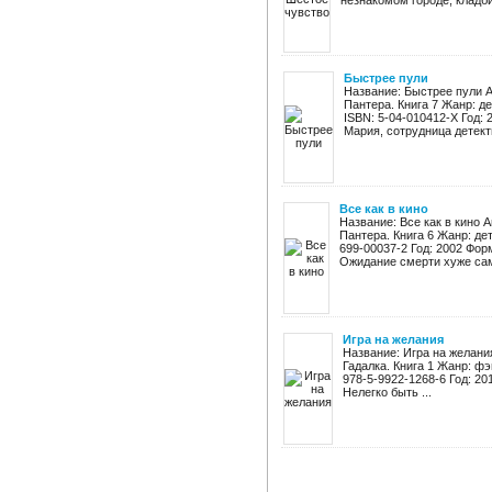
незнакомом городе, кладби
Быстрее пули
Название: Быстрее пули А
Пантера. Книга 7 Жанр: д
ISBN: 5-04-010412-X Год: 2
Мария, сотрудница детекти
Все как в кино
Название: Все как в кино 
Пантера. Книга 6 Жанр: де
699-00037-2 Год: 2002 Форма
Ожидание смерти хуже само
Игра на желания
Название: Игра на желани
Гадалка. Книга 1 Жанр: ф
978-5-9922-1268-6 Год: 201
Нелегко быть ...