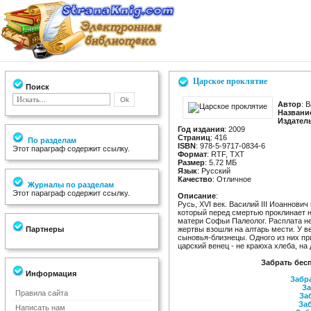
Царское проклятие
Поиск
Автор
: 
Названи
Издател
Год издания
: 2009
Страниц
: 416
По разделам
ISBN
: 978-5-9717-0834-6
Этот параграф содержит ссылку.
Формат
: RTF, TXT
Размер
: 5.72 МБ
Язык
: Русский
Качество
: Отличное
Журналы по разделам
Этот параграф содержит ссылку.
Описание
:
Русь, XVI век. Василий III Иоаннов
который перед смертью проклинает не
матери Софьи Палеолог. Расплата не
Партнеры
жертвы взошли на алтарь мести. У в
сыновья-близнецы. Одного из них п
царский венец - не краюха хлеба, на 
Забрать бес
Информация
Забра
За
Правила сайта
Заб
Заб
Написать нам