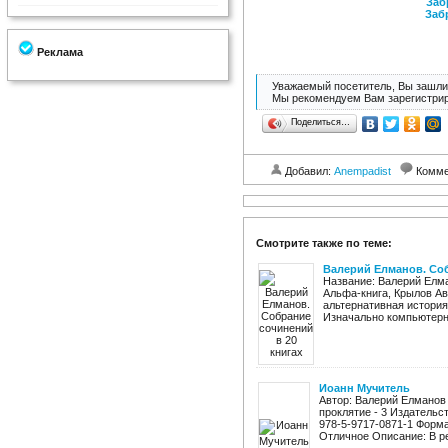
Заб
Заб
Реклама
Уважаемый посетитель, Вы зашли 
Мы рекомендуем Вам зарегистрир
Поделиться…
Добавил:
Anempadist
Комме
Смотрите также по теме:
Валерий Елманов. Соб
Название: Валерий Елма
Альфа-книга, Крылов Ав
альтернативная история 
Изначально компьютерно
Иоанн Мучитель
Автор: Валерий Елманов
проклятие - 3 Издательст
978-5-9717-0871-1 Форма
Отличное Описание: В рез