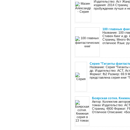
Издательство: Аст Жанр
издания: 2014 Страниц:
пробуждении лучше и не
100 главных фан
Название: 100 гл
Стивен Кинг и др.
Страниц: Много Фор
отличное Язык: рус
Серия "Гиганты фантасти
Название: Серия "Гиганты ф
др. Издательство: АСТ, Ас
Формат: fb2 Размер: 69.9 
представлена серия книг "Г
Боярская сотня. Книжна
Автор: Коллектив авторов
томах Издательство: АСТ
Страниц: 4800 Формат: F
Отличное Описание: «Боя