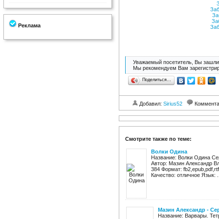
З
Заб
За
Заб
Реклама
Заб
Уважаемый посетитель, Вы зашли 
Мы рекомендуем Вам зарегистрир
Поделиться…
Добавил:
Sirius52
Коммент
Смотрите также по теме:
Волки Одина
Название: Волки Одина Се
Автор: Мазин Александр В
384 Формат: fb2,epub,pdf,rt
Качество: отличное Язык: ..
Мазин Александр - Сер
Название: Варвары. Тет