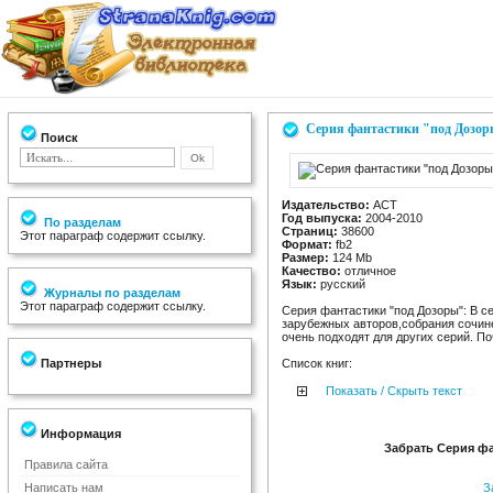
Серия фантастики "под Дозоры
Поиск
Издательство:
АСT
Год выпуска:
2004-2010
По разделам
Страниц:
38600
Этот параграф содержит ссылку.
Формат:
fb2
Размер:
124 Мb
Качество:
отличное
Язык:
русский
Журналы по разделам
Этот параграф содержит ссылку.
Серия фантастики "под Дозоры": В се
зарубежных авторов,собрания сочине
очень подходят для других серий. П
Партнеры
Список книг:
Показать / Скрыть текст
Информация
Забрать Серия фа
Правила сайта
Написать нам
За