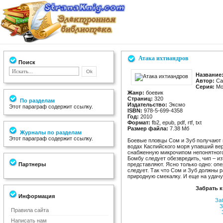
Атака ихтиандров
Поиск
Название
Автор:
Са
Серия:
Мо
Жанр:
боевик
Страниц:
320
По разделам
Издательство:
Эксмо
Этот параграф содержит ссылку.
ISBN:
978-5-699-4358
Год:
2010
Формат:
fb2, epub, pdf, rtf, txt
Размер файла:
7.38 Мб
Журналы по разделам
Этот параграф содержит ссылку.
Боевые пловцы Сом и Зуб получают н
водах Каспийского моря упавший вер
снабженную микрочипом непонятного
Бомбу следует обезвредить, чип – из
Партнеры
представляют. Ясно только одно: оп
следует. Так что Сом и Зуб должны р
природную смекалку. И еще на удачу,
Забрать к
Информация
За
З
Правила сайта
Написать нам