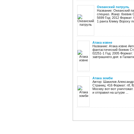
Океанский патруль
Название: Океанский п
спецназ. Жанр: боевик 
5699 Год: 2012 Формат: f
1 ранга Климу Вороху по
Атака извне
Название: Атака извне Авт
фантастический боевик Стр
02251-1 Год: 2005 Формат: 
завтрашнего дня: в Галактик
Атака зомби
Автор: Шакилов Александр 
Страниц: 416 Формат: rtf, 
Москву вот-вот уничтожат
и отправил на штурм ...