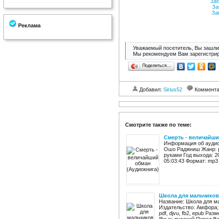
Заб
За
Заб
Реклама
Уважаемый посетитель, Вы зашли 
Мы рекомендуем Вам зарегистрир
Поделиться…
Добавил:
Sirius52
Коммент
Смотрите также по теме:
Смерть - величайши
Информация об аудио
Ошо Раджниш Жанр: р
руками Год выхода: 2
05:03:43 Формат: mp3 
Школа для мальчиков
Название: Школа для м
Издательство: Амфора; 
pdf, djvu, fb2, epub Ра