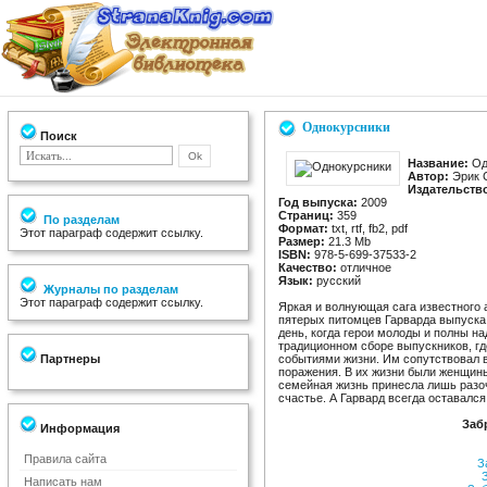
Однокурсники
Поиск
Название:
Од
Автор:
Эрик 
Издательств
Год выпуска:
2009
Страниц:
359
По разделам
Формат:
txt, rtf, fb2, pdf
Этот параграф содержит ссылку.
Размер:
21.3 Mb
ISBN:
978-5-699-37533-2
Качество:
отличное
Язык:
русский
Журналы по разделам
Этот параграф содержит ссылку.
Яркая и волнующая сага известного 
пятерых питомцев Гарварда выпуска 
день, когда герои молоды и полны на
традиционном сборе выпускников, г
Партнеры
событиями жизни. Им сопутствовал в
поражения. В их жизни были женщины
семейная жизнь принесла лишь разо
счастье. А Гарвард всегда оставался 
Заб
Информация
Правила сайта
За
З
Написать нам