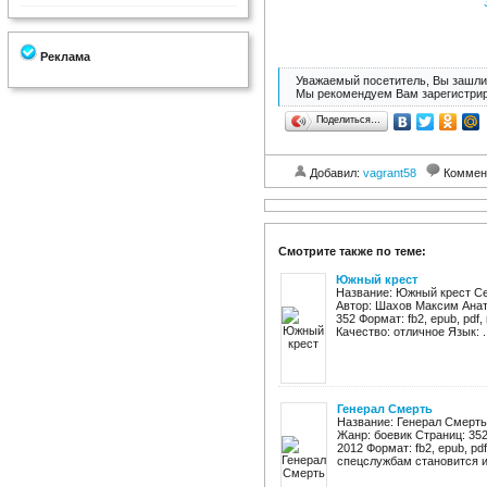
Реклама
Уважаемый посетитель, Вы зашли 
Мы рекомендуем Вам зарегистрир
Поделиться…
Добавил:
vagrant58
Коммен
Смотрите также по теме:
Южный крест
Название: Южный крест Се
Автор: Шахов Максим Анат
352 Формат: fb2, epub, pdf,
Качество: отличное Язык: ..
Генерал Смерть
Название: Генерал Смерть
Жанр: боевик Страниц: 352
2012 Формат: fb2, epub, pd
спецслужбам становится из