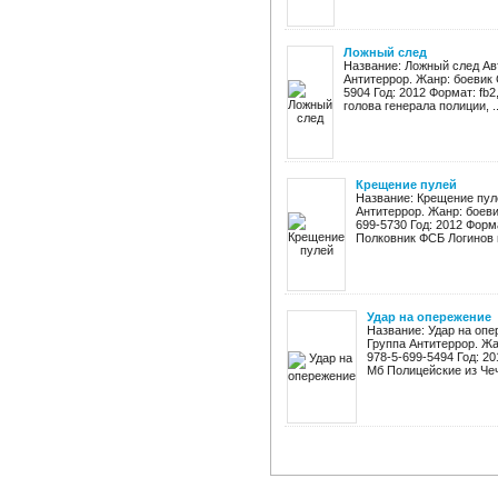
Ложный след
Название: Ложный след Ав
Антитеррор. Жанр: боевик 
5904 Год: 2012 Формат: fb2,
голова генерала полиции, ..
Крещение пулей
Название: Крещение пул
Антитеррор. Жанр: боеви
699-5730 Год: 2012 Формат
Полковник ФСБ Логинов п
Удар на опережение
Название: Удар на оп
Группа Антитеррор. Жа
978-5-699-5494 Год: 201
Мб Полицейские из Чечн