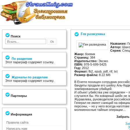
Ген разведчика
Поиск
Название:
Ге
Автор:
Шахо
Серия:
Спецн
Жанр:
боевик
Страниц:
384
По разделам
Издательство:
Эксмо
Этот параграф содержит ссылку.
ISBN:
978-5-699-5425
Год:
2012
Формат:
fb2, epub, pdf, rtf, txt
Размер файла:
8.22 Мб
Журналы по разделам
Этот параграф содержит ссылку.
В Египте похищен сотрудник россий
бандиты продали его шейху Аль-Кади
зомбированным убийцей.
И объект убийства уже определен – 
Партнеры
случился бы. Но коварный шейх не зн
Журавлева, руководителя российской
Генерал не имеет санкций на офици
персоны, – но у него всегда наготов
молниеносные тайные операции…
Информация
Забрать
Правила сайта
За
З
Написать нам