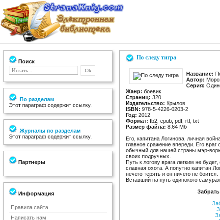
По следу тигра
Поиск
Название:
По
Автор:
Моро
Серия:
Одино
Жанр:
боевик
Страниц:
320
По разделам
Издательство:
Крылов
Этот параграф содержит ссылку.
ISBN:
978-5-4226-0203-2
Год:
2012
Формат:
fb2, epub, pdf, rtf, txt
Размер файла:
8.64 Мб
Журналы по разделам
Этот параграф содержит ссылку.
Его, капитана Логинова, личная войн
главное сражение впереди. Его враг
обычный для нашей страны мэр-ворю
своих подручных.
Партнеры
Путь к логову врага легким не будет
славная охота. А попутно капитан Ло
нечего терять и он ничего не боится.
Вставший на путь одинокого самурая
Забрать
Информация
За
Правила сайта
З
З
Написать нам