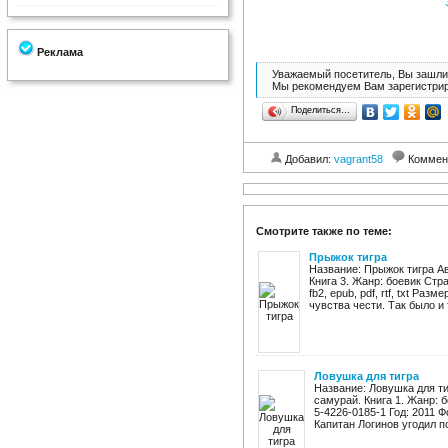
Реклама
Уважаемый посетитель, Вы зашли 
Мы рекомендуем Вам зарегистрир
Поделиться…
Добавил:
vagrant58
Коммен
Смотрите также по теме:
Прыжок тигра
Название: Прыжок тигра А
Книга 3. Жанр: боевик Стр
fb2, epub, pdf, rtf, txt Ра
чувства чести. Так было и т
Ловушка для тигра
Название: Ловушка для т
самурай. Книга 1. Жанр: 
5-4226-0185-1 Год: 2011 Фо
Капитан Логинов угодил по