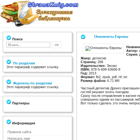
Оппоненты Европы
Поиск
Названи
Автор:
А
Серия:
Д
Жанр:
детектив
Страниц:
288
По разделам
Издательство:
Эксмо
Этот параграф содержит ссылку.
ISBN:
978-5-699-63606-8
Год:
2013
Формат:
fb2, epub, pdf, rtf, txt
Размер файла:
6.71 Мб
Журналы по разделам
Этот параграф содержит ссылку.
Частный детектив Дронго приглашен
гостей решают ехать поездом.
Сразу после отправления в вагоне п
совершено одним из пассажиров либо
Партнеры
Вот только сделать это очень непро
Информация
Правила сайта
Написать нам