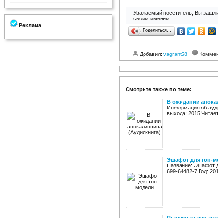
Уважаемый посетитель, Вы зашли
своим именем.
Реклама
Поделиться…
Добавил:
vagrant58
Коммен
Смотрите также по теме:
В ожидании апока
Информация об ауди
выхода: 2015 Читает
Эшафот для топ-м
Название: Эшафот д
699-64482-7 Год: 201
Пьедестал для аут