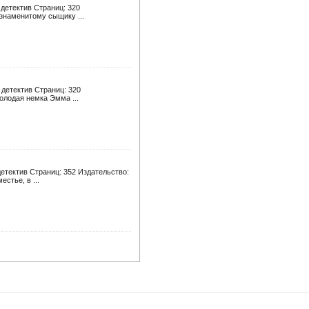
 детектив Страниц: 320
К знаменитому сыщику ...
детектив Страниц: 320
Молодая немка Эмма ...
етектив Страниц: 352 Издательство:
стье, в ...