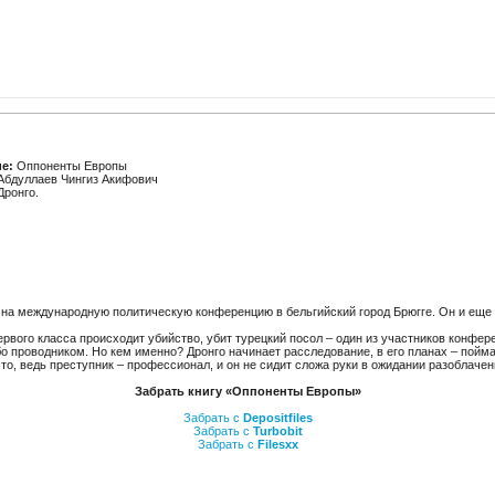
е:
Оппоненты Европы
бдуллаев Чингиз Акифович
ронго.
 на международную политическую конференцию в бельгийский город Брюгге. Он и еще
ервого класса происходит убийство, убит турецкий посол – один из участников конфер
 проводником. Но кем именно? Дронго начинает расследование, в его планах – пойма
сто, ведь преступник – профессионал, и он не сидит сложа руки в ожидании разоблаче
Забрать книгу «Оппоненты Европы»
Забрать с
Depositfiles
Забрать с
Turbobit
Забрать с
Filesxx