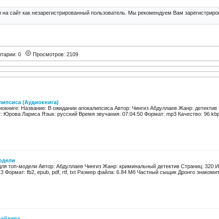
 на сайт как незарегистрированный пользователь. Мы рекомендуем Вам зарегистриров
тарии: 0
Просмотров: 2109
липсиса (Аудиокнига)
окниге: Название: В ожидании апокалипсиса Автор: Чингиз Абдуллаев Жанр: детектив 
: Юрова Лариса Язык: русский Время звучания: 07:04:50 Формат: mp3 Качество: 96 kbps
одели
ля топ-модели Автор: Абдуллаев Чингиз Жанр: криминальный детектив Страниц: 320 И
3 Формат: fb2, epub, pdf, rtf, txt Размер файла: 6.84 Мб Частный сыщик Дронго знакомит
сайдера