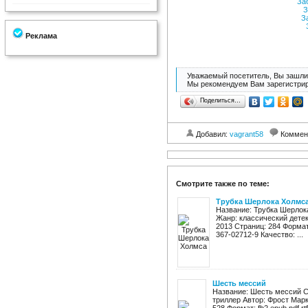
За
З
З
Реклама
Уважаемый посетитель, Вы зашли 
Мы рекомендуем Вам зарегистрир
Поделиться…
Добавил:
vagrant58
Коммен
Смотрите также по теме:
Трубка Шерлока Холмс
Название: Трубка Шерлок
Жанр: классический дете
2013 Страниц: 284 Формат: 
367-02712-9 Качество: ...
Шесть мессий
Название: Шесть мессий С
триллер Автор: Фрост Марк