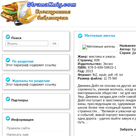
Мятежные ангелы
Поиск
Название
Автор:
Бр
Серия:
Дж
Жанр:
мистика и ужасы
Страниц:
608
По разделам
Издательство:
Эксмо
Этот параграф содержит ссылку.
ISBN:
978-5-699-59815-1
Год:
2013
Формат:
fb2, epub, pdf, rtf, txt
Размер файла:
11.75 Мб
Журналы по разделам
Этот параграф содержит ссылку.
Джемма Дойл не похожа на других а
скромность, умение молчать, когда 
викторианском обществе - не для нее
Увы, Джемма загадка для себя самой
Партнеры
Дойл поступает в престижную лондо
вины, преследующим ее, одержимая 
школе более чем холодный прием. Но
странностях... "Великая и ужасная к
и событий, живой портрет викториан
одна дорога - удачно выйти замуж и
Информация
путь…
Правила сайта
Забрать 
Написать нам