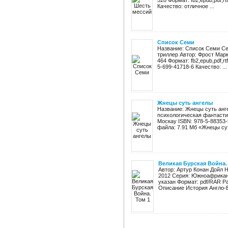
528 Формат: fb2,epub,pdf,rt
Качество: отличное ...
Список Семи
Название: Список Семи Се
триллер Автор: Фрост Марк
464 Формат: fb2,epub,pdf,rt
5-699-41718-6 Качество: ...
Жнецы суть ангелы
Название: Жнецы суть анг
психологическая фантасти
Москау ISBN: 978-5-88353-53
файла: 7.91 Мб «Жнецы сут
Великая Бурская Война.
Автор: Артур Конан Дойл Н
2012 Серия: Южноафриканс
указан Формат: pdf/RAR Ра
Описание История Англо-Б