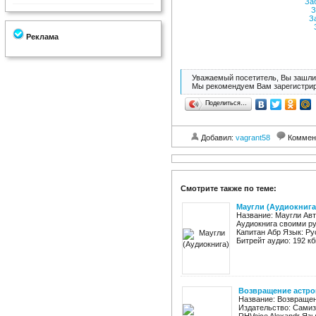
За
З
З
Реклама
Уважаемый посетитель, Вы зашли 
Мы рекомендуем Вам зарегистрир
Поделиться…
Добавил:
vagrant58
Коммен
Смотрите также по теме:
Маугли (Аудиокнига
Название: Маугли Авт
Аудиокнига своими ру
Капитан Абр Язык: Ру
Битрейт аудио: 192 кб
Возвращение астро
Название: Возвращен
Издательство: Самиз