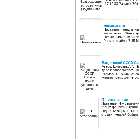
RHVoice Alexandr Язы
17:12:33 Размер: 709
Ненасытные
Название: Ненасытные
несогласных Жанр: кр
Эксмо ISBN: 978-5-699-
Размер файла: 7.85 Мб
Бандитский СССР. Са
Автор: Колесник А.А. 
дела Издательство: Эксм
Размер: 11,07 мб Каче
многие подумали, что м
Я – утопленник
Название: Я – утоплен
Жанр: фэнтези Страниц
Год: 2012 Формат: fb2, 
студент Андрей Бойцов 