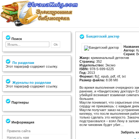
Бандитский доктор
Поиск
Название
Автор:
Ка
Серия:
В
Жанр:
криминальный детектив
Страниц:
352
По разделам
Издательство:
Эксмо
Этот параграф содержит ссылку.
ISBN:
978-5-699-6225
Год:
2013
Формат:
fb2, epub, pdf, rtf, txt
Размер файла:
8.08 Мб
Журналы по разделам
Этот параграф содержит ссылку.
Во время выполнения очередного за
ранение, и «бандитскому доктору» Е
убийцей возникает взаимная симпати
большее.
Партнеры
Маугли понимает, что серьезные от
сердцу не прикажешь: с каждым дне
Маугли получает заказ на устранени
киллеру, что после выполнения работ
только сделать это непросто. Заказч
подстраховался – взял Лену в заложн
Информация
если чиновник будет убит…
Правила сайта
Забрать к
Написать нам