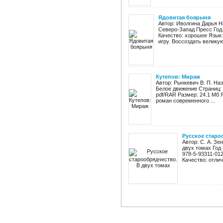
Ядовитая боярыня
Автор: Иволгина Дарья Н
Северо-Запад Пресс Год: 
Качество: хорошее Язык:
игру. Воссоздать великую 
Кутепов: Мираж
Автор: Рынкевич В. П. На
Белое движение Страниц: 
pdf/RAR Размер: 24.1 Мб
роман современного ...
Русское старо
Автор: С. А. Зе
двух томах Год 
978-5-93311-012
Качество: отлич