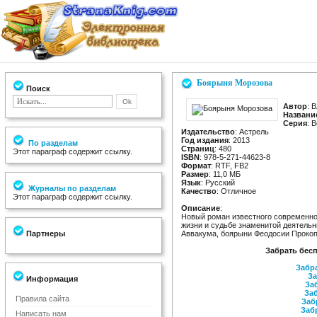
Боярыня Морозова
Поиск
Автор
: 
Названи
Серия
: 
Издательство
: Астрель
Год издания
: 2013
По разделам
Страниц
: 480
Этот параграф содержит ссылку.
ISBN
: 978-5-271-44623-8
Формат
: RTF, FB2
Размер
: 11,0 МБ
Язык
: Русский
Журналы по разделам
Качество
: Отличное
Этот параграф содержит ссылку.
Описание
:
Новый роман известного современног
жизни и судьбе знаменитой деятель
Партнеры
Аввакума, боярыни Феодосии Проко
Забрать бес
Забра
За
Информация
Заб
Заб
Правила сайта
Заб
Заб
Написать нам