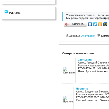
Реклама
Уважаемый посетитель, Вы зашли 
Мы рекомендуем Вам зарегистрир
Поделиться…
Добавил:
Anempadist
Комме
Смотрите также по теме:
Столыпин
Автор: Аркадий Савелич
России Издательство: Ас
978-5-271-42714-5, 978-
Язык: Русский Качество: 
Ярополк
Автор: Владислав Бахревс
России Издательство: АСТ,
978-5-17-076221-7, 978-5-
Русский Качество: Отлично