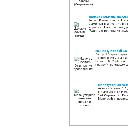
Далекие близкие звезды
Автор: Кравец Виктор Наз
Самиздат Год: 2012 Страниц
хорошее Язык: русский Да
Развитые технологии и разв
Манюня, юбилей Ба 
Автор: Абгарян Нарин
треволнения Издательс
Размер: 6,02 мб Каче
новую (и, по словам а
Молекулярная гене
Автор: Сазанов А.А.
собаки и кошки Изда
124 Формат: pdf Раз
Монография посвяще