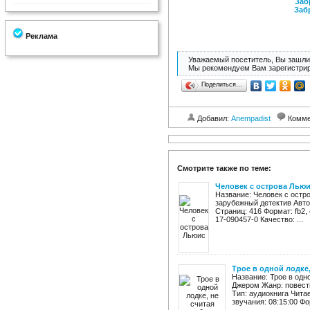
Заб
Заб
Реклама
Уважаемый посетитель, Вы зашли 
Мы рекомендуем Вам зарегистрир
Поделиться…
Добавил:
Anempadist
Комме
Смотрите также по теме:
Человек с острова Лью
Название: Человек с остр
зарубежный детектив Авто
Страниц: 416 Формат: fb2, e
17-090457-0 Качество: ...
Трое в одной лодке,
Название: Трое в одн
Джером Жанр: повесть
Тип: аудиокнига Чита
звучания: 08:15:00 Фо