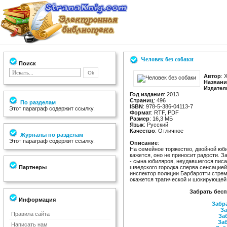
Человек без собаки
Поиск
Автор
: 
Названи
Издател
Год издания
: 2013
Страниц
: 496
По разделам
ISBN
: 978-5-386-04113-7
Этот параграф содержит ссылку.
Формат
: RTF, PDF
Размер
: 16,3 МБ
Язык
: Русский
Качество
: Отличное
Журналы по разделам
Этот параграф содержит ссылку.
Описание
:
На семейное торжество, двойной юбил
кажется, оно не приносит радости. 
- сына юбиляров, неудавшегося писат
Партнеры
шведского городка сперва сенсацией
инспектор полиции Барбаротти стреми
окажется трагической и шокирующей
Забрать бесп
Информация
Забра
За
Правила сайта
Заб
Заб
Написать нам