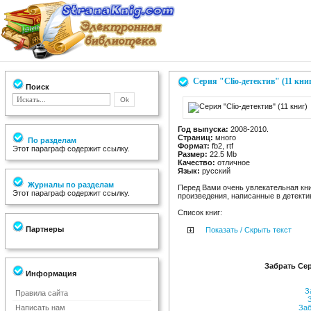
Серия "Clio-детектив" (11 кни
Поиск
Год выпуска:
2008-2010.
Страниц:
много
По разделам
Формат:
fb2, rtf
Этот параграф содержит ссылку.
Размер:
22.5 Mb
Качество:
отличное
Язык:
русский
Журналы по разделам
Перед Вами очень увлекательная кни
Этот параграф содержит ссылку.
произведения, написанные в детект
Список книг:
Партнеры
Показать / Скрыть текст
Забрать Сери
Информация
За
Правила сайта
З
Написать нам
Заб