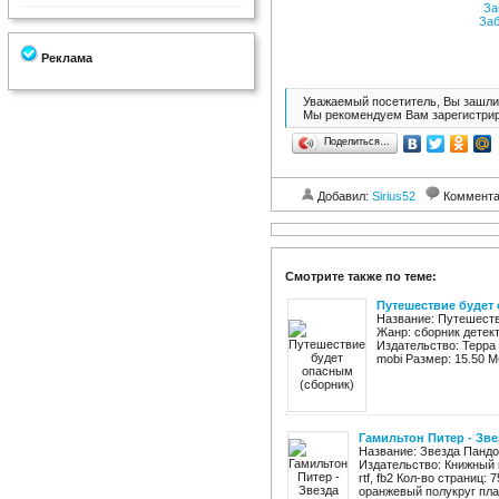
За
Заб
Реклама
Уважаемый посетитель, Вы зашли 
Мы рекомендуем Вам зарегистрир
Поделиться…
Добавил:
Sirius52
Коммент
Смотрите также по теме:
Путешествие будет
Название: Путешеств
Жанр: сборник детек
Издательство: Терра Го
mobi Размер: 15.50 Мб
Гамильтон Питер - Зве
Название: Звезда Пандо
Издательство: Книжный 
rtf, fb2 Кол-во страниц:
оранжевый полукруг плане