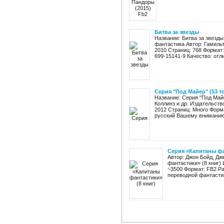
Битва за звезды
Название: Битва за звезд
фантастика Автор: Гамиль
2010 Страниц: 768 Формат: f
699-15141-9 Качество: отли
Серия "Под Майер" (53 т
Название: Серия "Под Майе
Коллинз и др. Издательств
2012 Страниц: Много Форма
русский Вашему вниманию 
Серия «Капитаны фа
Автор: Джон Бойд, Дж
фантастики» (8 книг) 
~3500 Формат: FB2 Ра
переводной фантастик