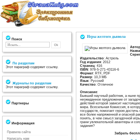
Игры желтого дьявола
Поиск
Авто
Назв
Сери
Издательство
: Астрель
Год издания
: 2012
По разделам
Страниц
: 416
Этот параграф содержит ссылку.
ISBN
: 978-5-271-43116-6
Формат
: RTF, PDF
Размер
: 10,3 МБ
Язык
: Русский
Журналы по разделам
Качество
: Отличное
Этот параграф содержит ссылку.
Описание
:
Бывший научный работник, а ныне п
неожиданное предложение от загадоч
Партнеры
действий которой зависит настоящее
мира. Всесильная Комиссия, в котор
государств, помогает герою достичь
все более напряженной и опасной ра
понять, в чем смысл загадочной игры
грани увлекательной авантюры и со
Информация
задания?
Правила сайта
Забрать беспл
Написать нам