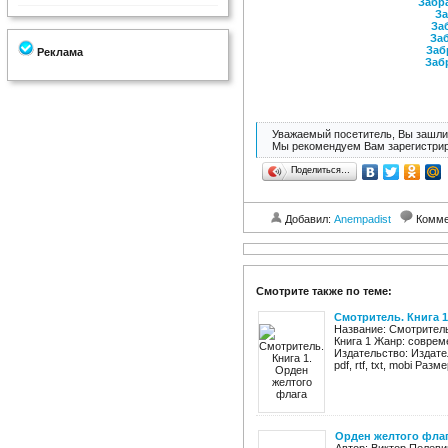
Забра
За
Заб
Заб
Заб
Реклама
Заб
Уважаемый посетитель, Вы зашли 
Мы рекомендуем Вам зарегистрир
Поделиться…
Добавил:
Anempadist
Комме
Смотрите также по теме:
Смотритель. Книга 
Название: Смотритель
Книга 1 Жанр: соврем
Издательство: Издател
pdf, rtf, txt, mobi Разм
Орден желтого флаг