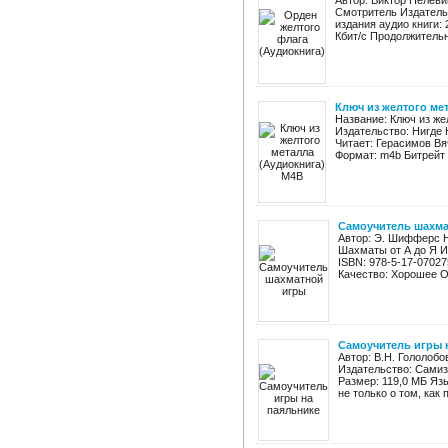
Автор: Виктор Пелеви
Смотритель Издательс
издания аудио книги:
Кбит/с Продолжительно
Ключ из желтого ме
Название: Ключ из же
Издательство: Нигде 
Читает: Герасимов Вя
Формат: m4b Битрейт а
Самоучитель шахма
Автор: Э. Шифферс 
Шахматы от А до Я И
ISBN: 978-5-17-0702
Качество: Хорошее О
Самоучитель игры 
Автор: В.Н. Гололоб
Издательство: Самиз
Размер: 119,0 МБ Яз
не только о том, как 