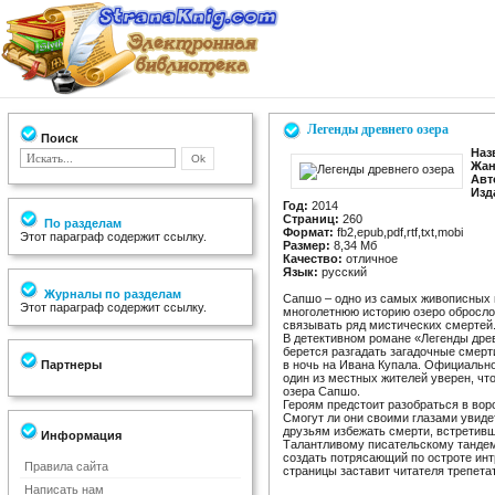
Легенды древнего озера
Поиск
Наз
Жан
Авт
Изд
Год:
2014
Страниц:
260
По разделам
Формат:
fb2,epub,pdf,rtf,txt,mobi
Этот параграф содержит ссылку.
Размер:
8,34 Мб
Качество:
отличное
Язык:
русский
Журналы по разделам
Сапшо – одно из самых живописных и
Этот параграф содержит ссылку.
многолетнюю историю озеро обросло 
связывать ряд мистических смертей
В детективном романе «Легенды дре
берется разгадать загадочные смерт
Партнеры
в ночь на Ивана Купала. Официально
один из местных жителей уверен, чт
озера Сапшо.
Героям предстоит разобраться в воро
Смогут ли они своими глазами увиде
друзьям избежать смерти, встретивш
Информация
Талантливому писательскому тандем
создать потрясающий по остроте инт
Правила сайта
страницы заставит читателя трепетат
Написать нам