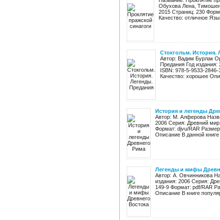
Название: Проклятие пр
Обухова Лена, Тимошен
2015 Страниц: 230 Формат:
Качество: отличное Язык
Стокгольм. История.
Автор: Вадим Бурлак О
Предания Год издания:
ISBN: 978-5-9533-2846-
Качество: хорошее Опис
История и легенды Дре
Автор: М. Алферова Назв
2006 Серия: Древний мир 
Формат: djvu/RAR Размер
Описание В данной книге 
Легенды и мифы Древн
Автор: А. Овчинникова Н
издания: 2006 Серия: Дре
149-9 Формат: pdf/RAR Р
Описание В книге популяр