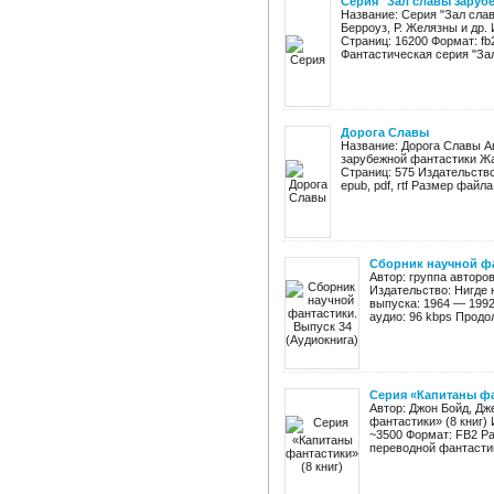
Серия "Зал славы зарубе
Название: Серия "Зал слав
Берроуз, Р. Желязны и др.
Страниц: 16200 Формат: fb
Фантастическая серия "Зал 
Дорога Славы
Название: Дорога Славы А
зарубежной фантастики Жа
Страниц: 575 Издательство:
epub, pdf, rtf Размер файла:
Сборник научной фа
Автор: группа авторо
Издательство: Нигде 
выпуска: 1964 — 1992
аудио: 96 kbps Продол
Серия «Капитаны фа
Автор: Джон Бойд, Дж
фантастики» (8 книг) 
~3500 Формат: FB2 Ра
переводной фантастик