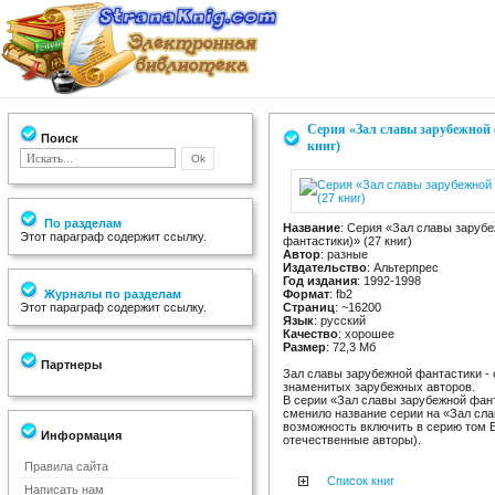
Серия «Зал славы зарубежной 
Поиск
книг)
По разделам
Название
: Серия «Зал славы заруб
Этот параграф содержит ссылку.
фантастики)» (27 книг)
Автор
: разные
Издательство
: Альтерпрес
Год издания
: 1992-1998
Журналы по разделам
Формат
: fb2
Этот параграф содержит ссылку.
Страниц
: ~16200
Язык
: русский
Качество
: хорошее
Размер
: 72,3 Мб
Партнеры
Зал славы зарубежной фантастики - 
знаменитых зарубежных авторов.
В серии «Зал славы зарубежной фант
сменило название серии на «Зал сл
возможность включить в серию том Б
Информация
отечественные авторы).
Правила сайта
Список книг
Написать нам