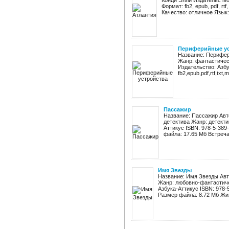
Конди Элли Издательство:
Формат: fb2, epub, pdf, rt
Качество: отличное Язык: 
Периферийные ус
Название: Перифер
Жанр: фантастичес
Издательство: Азбу
fb2,epub,pdf,rtf,txt
Пассажир
Название: Пассажир Авт
детектива Жанр: детекти
Аттикус ISBN: 978-5-389-0
файла: 17.65 Мб Встреча 
Имя Звезды
Название: Имя Звезды Авт
Жанр: любовно-фантастиче
Азбука-Аттикус ISBN: 978-5-
Размер файла: 8.72 Мб Жиз