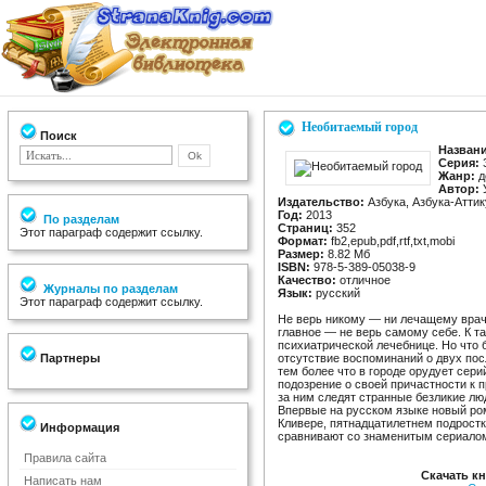
Необитаемый город
Поиск
Названи
Серия:
З
Жанр:
д
Автор:
Издательство:
Азбука, Азбука-Аттик
Год:
2013
По разделам
Страниц:
352
Этот параграф содержит ссылку.
Формат:
fb2,epub,pdf,rtf,txt,mobi
Размер:
8.82 Мб
ISBN:
978-5-389-05038-9
Качество:
отличное
Журналы по разделам
Язык:
русский
Этот параграф содержит ссылку.
Не верь никому — ни лечащему врачу
главное — не верь самому себе. К 
психиатрической лечебнице. Но что 
Партнеры
отсутствие воспоминаний о двух пос
тем более что в городе орудует сер
подозрение о своей причастности к 
за ним следят странные безликие л
Впервые на русском языке новый ром
Кливере, пятнадцатилетнем подростк
Информация
сравнивают со знаменитым сериалом
Правила сайта
Скачать к
Написать нам