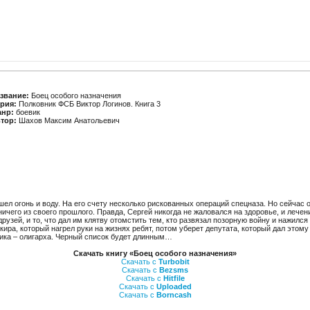
звание:
Боец особого назначения
рия:
Полковник ФСБ Виктор Логинов. Книга 3
нр:
боевик
тор:
Шахов Максим Анатольевич
шел огонь и воду. На его счету несколько рискованных операций спецназа. Но сейчас
ничего из своего прошлого. Правда, Сергей никогда не жаловался на здоровье, и лече
рузей, и то, что дал им клятву отомстить тем, кто развязал позорную войну и нажился 
кира, который нагрел руки на жизнях ребят, потом уберет депутата, который дал этому
ника – олигарха. Черный список будет длинным…
Скачать книгу «Боец особого назначения»
Скачать с
Turbobit
Скачать с
Bezsms
Скачать с
Hitfile
Скачать с
Uploaded
Скачать с
Borncash