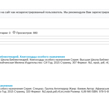
 на сайт как незарегистрированный пользователь. Мы рекомендуем Вам зарегистриров
тарии: 0
Просмотров: 880
блиотекарей. Книгоходцы особого назначения
Школа Библиотекарей. Книгоходцы особого назначения Серия: Высшая Школа Библиоте
ойчинская Милена Издательство: СИ Год: 2015 Страниц: 307 Формат: fb2, epub, pdf, rtf, t
азначения
собого назначения Серия: Спецназ. Группа Антитеррор Жанр: боевик Автор: Афанасье
Год: 2015 Страниц: 320 Формат: fb2,epub,pdf,rtf,txt,mobi Размер: 6,89 Мб ISBN: 978-5-69