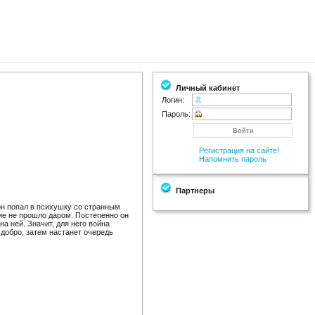
Личный кабинет
Логин:
Пароль:
Регистрация на сайте!
Напомнить пароль
Партнеры
 он попал в психушку со странным
ние не прошло даром. Постепенно он
на ней. Значит, для него война
 добро, затем настанет очередь