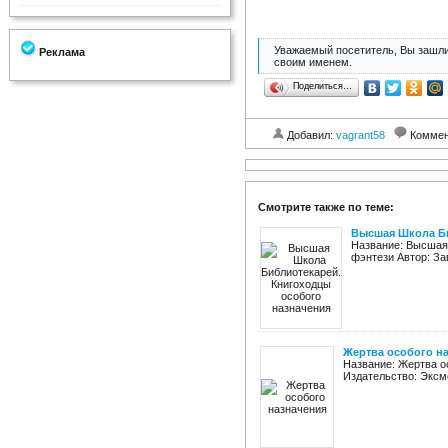
Уважаемый посетитель, Вы зашли
Реклама
своим именем.
Поделиться…
Добавил:
vagrant58
Коммен
Смотрите также по теме:
Высшая Школа Би
Название: Высшая 
фэнтези Автор: Зав
Жертва особого н
Название: Жертва о
Издательство: Эксмо 