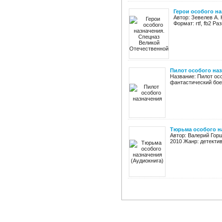
Герои особого н
Автор: Зевелев А.
Формат: rtf, fb2 Р
Пилот особого на
Название: Пилот ос
фантастический боев
Тюрьма особого н
Автор: Валерий Гор
2010 Жанр: детектив