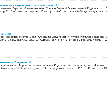
азначения. Спецназ Великой Отечественной
 Название: Герои особого назначения. Спецназ Великой Отечественной Издательство: Э
азмер: 11,19 мб Качество: хорошее Язык: русский Отечественный Спецназ ведет свою ро
значения
обого назначения Автор: Зорич Александр Владимирович, Жуков Клим Александрович С
ик Страниц: 352 Издательство: Астрель ISBN: 978-5-271-43588-1 Год: 2012 Формат: fb2, e
азначения (Аудиокнига)
шков Название: Тюрьма особого назначения Издательство: Нигде не купишь Исполните
 Аудиокодек: MP3 Битрейт аудио: 80 kbps Продолжительность: 15:11:03 Размер: 575,13 