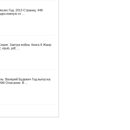
ксмо Год: 2013 Страниц: 448
дословную от ...
ерия: Завтра война. Книга 8 Жанр:
pub, pdf, ...
ль: Валерий Будевич Год выпуска:
Мб Описание: В ...