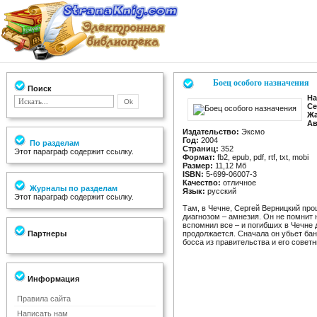
Боец особого назначения
Поиск
На
Се
Жа
Ав
Издательство:
Эксмо
Год:
2004
По разделам
Страниц:
352
Этот параграф содержит ссылку.
Формат:
fb2, epub, pdf, rtf, txt, mobi
Размер:
11,12 Мб
ISBN:
5-699-06007-3
Качество:
отличное
Журналы по разделам
Язык:
русский
Этот параграф содержит ссылку.
Там, в Чечне, Сергей Верницкий про
диагнозом – амнезия. Он не помнит 
вспомнил все – и погибших в Чечне д
Партнеры
продолжается. Сначала он убьет бан
босса из правительства и его совет
Информация
Правила сайта
Написать нам