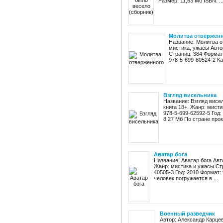
Размер: 11,53 Мб ISBN: ..
Молитва отвержен
Название: Молитва о
мистика, ужасы Авто
Страниц: 384 Формат: 
978-5-699-80524-2 Ка
Взгляд висельника
Название: Взгляд висе
книга 18+. Жанр: мист
978-5-699-62592-5 Год: 
8.27 Мб По стране прок
Аватар бога
Название: Аватар бога Авт
Жанр: мистика и ужасы Стр
40505-3 Год: 2010 Формат: f
человек погружается в ...
Военный разведчик
Автор: Александр Карце