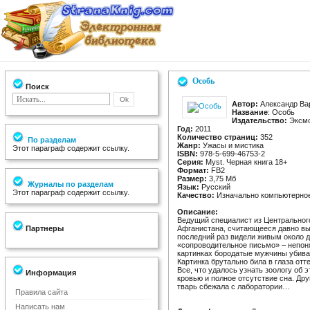
Особь
Поиск
Автор:
Александр Ва
Название
: Особь
Издательство:
Эксм
Год:
2011
Количество страниц:
352
По разделам
Жанр:
Ужасы и мистика
Этот параграф содержит ссылку.
ISBN:
978-5-699-46753-2
Серия:
Myst. Черная книга 18+
Формат:
FB2
Размер:
3,75 Мб
Журналы по разделам
Язык:
Русский
Этот параграф содержит ссылку.
Качество:
Изначально компьютерное
Описание:
Ведущий специалист из Центральног
Партнеры
Афганистана, считающееся давно вы
последний раз видели живым около д
«сопроводительное письмо» – непоня
картинках бородатые мужчины убивал
Картинка брутально била в глаза от
Все, что удалось узнать зоологу об 
Информация
кровью и полное отсутствие сна. Дру
тварь сбежала с лаборатории…
Правила сайта
Написать нам