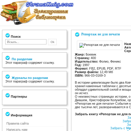
Репортаж не для печати
Поиск
Наз
Авт
Сер
Жанр:
Боевик
Страниц:
400
По разделам
Издательство:
Фолио, Феникс
Этот параграф содержит ссылку.
Год:
1997
Формат:
FB2, EPUB, PDF, RTF
Размер файла:
12,49 Мб
ISBN:
966-03-0169-3
Журналы по разделам
Этот параграф содержит ссылку.
В истории цивилизации было два Ковч
хранил каменные таблички с десятью
обладал удивительной силой и мощью
он исчез.
Партнеры
О неизвестных страницах истории, о
Диашем, Христофором Колумбом, орд
«Репортаж не для печати» События 
две тысячи лет, разворачиваются в 
Забрать книгу «Репортаж не для п
Информация
За
Забр
Правила сайта
За
Забрать с
Vip
Написать нам