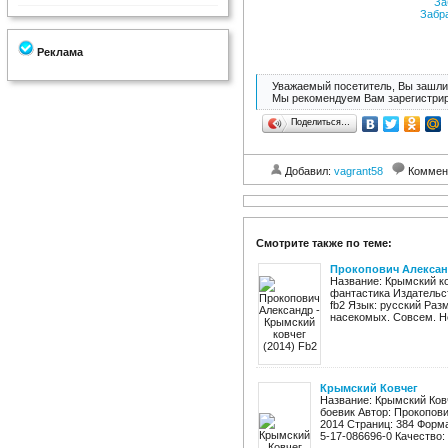
За
Забр
Реклама
Уважаемый посетитель, Вы зашли 
Мы рекомендуем Вам зарегистрир
Поделиться…
Добавил:
vagrant58
Коммен
Смотрите также по теме:
Прокопович Александ
Название: Крымский ко
фантастика Издательст
fb2 Язык: русский Раз
насекомых. Совсем. Не
Крымский Ковчег
Название: Крымский Ков
боевик Автор: Прокопов
2014 Страниц: 384 Формат:
5-17-086696-0 Качество: .