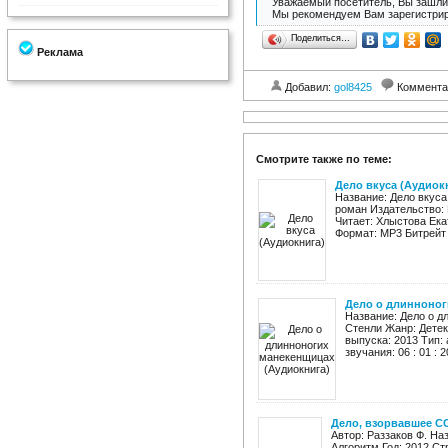
Уважаемый посетитель, Вы зашли 
Мы рекомендуем Вам зарегистрир
Поделиться…
Реклама
Добавил:
gol8425
Коммента
Смотрите также по теме:
Дело вкуса (Аудиок
Название: Дело вкуса
роман Издательство: 
Читает: Хлыстова Ека
Формат: MP3 Битрейт а
Дело о длинноног
Название: Дело о д
Стенли Жанр: Детек
выпуска: 2013 Тип:
звучания: 06 : 01 : 
Дело, взорвавшее С
Автор: Раззаков Ф. Н
Алгоритм Год: 2012 Ст