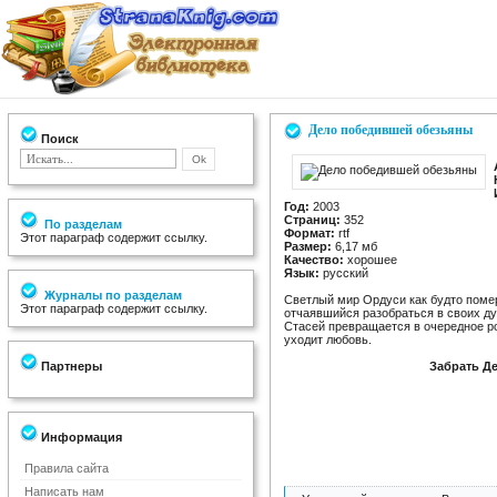
Дело победившей обезьяны
Поиск
Год:
2003
Страниц:
352
По разделам
Формат:
rtf
Этот параграф содержит ссылку.
Размер:
6,17 мб
Качество:
хорошее
Язык:
русский
Журналы по разделам
Светлый мир Ордуси как будто помер
Этот параграф содержит ссылку.
отчаявшийся разобраться в своих д
Стасей превращается в очередное ро
уходит любовь.
Партнеры
Забрать Д
Информация
Правила сайта
Написать нам