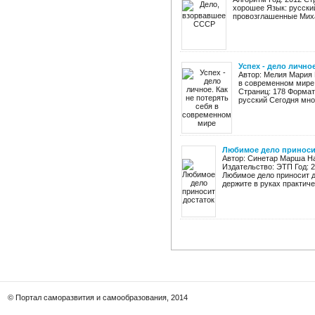
хорошее Язык: русский
провозглашенные Миха
Успех - дело лично
Автор: Мелия Мария Н
в современном мире 
Страниц: 178 Формат:
русский Сегодня мног
Любимое дело приноси
Автор: Синетар Марша На
Издательство: ЭТП Год: 2
Любимое дело приносит до
держите в руках практиче
© Портал саморазвития и самообразования, 2014