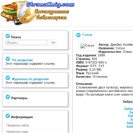
Сегун
Поиск
Автор
: Джеймс Клэйв
Название
: Сегун
Издательство
: Олма
Год издания
: 1999
Страниц
: 816
По разделам
ISBN
: 5-87322-660-1
Этот параграф содержит ссылку.
Формат
: RTF, TXT
Размер
: 5,15 МБ
Язык
: Русский
Качество
: Отличное
Журналы по разделам
Этот параграф содержит ссылку.
Описание
:
Столкновение двух культур, мирово
роман современного английского пис
мире. По мотивам книги снят извес
Партнеры
Забра
Забра
За
Заб
Информация
З
Заб
Правила сайта
Заб
Написать нам