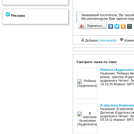
Уважаемый посетитель, Вы зашли 
Реклама
Мы рекомендуем Вам зарегистрир
Поделиться…
Добавил:
Anempadist
Комме
Смотрите также по теме:
Ребекка (Аудиокниг
Название: Ребекка А
роман, триллер Издат
аудиокнига Читает: Л
19:19:26 Формат: MP3 
В мёртвом безмолви
Название: В мёртвом
Детектив Издательств
аудиокнига Читает: В
04:19:11 Формат: MP3 