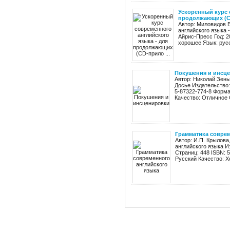
Ускоренный курс 
продолжающих (CD
Автор: Миловидов В
английского языка
Айрис-Пресс Год: 2
хорошее Язык: русс
Покушения и инсц
Автор: Николай Зень
Досье Издательство:
5-87322-774-8 Форма
Качество: Отличное 
Грамматика соврем
Автор: И.П. Крылова
английского языка И
Страниц: 448 ISBN: 
Русский Качество: Х