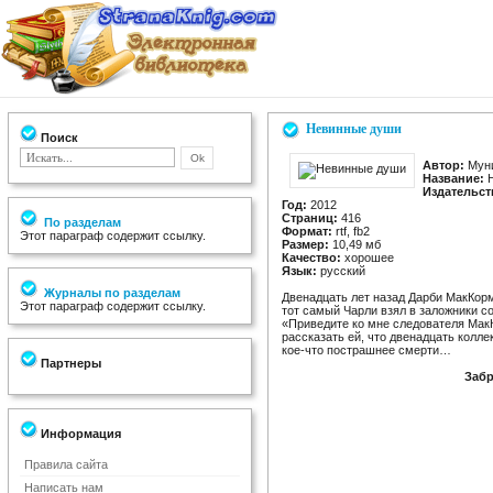
Невинные души
Поиск
Автор:
Муни
Название:
Н
Издательст
Год:
2012
Страниц:
416
По разделам
Формат:
rtf, fb2
Этот параграф содержит ссылку.
Размер:
10,49 мб
Качество:
хорошее
Язык:
русский
Журналы по разделам
Двенадцать лет назад Дарби МакКорм
Этот параграф содержит ссылку.
тот самый Чарли взял в заложники с
«Приведите ко мне следователя МакК
рассказать ей, что двенадцать колл
кое-что пострашнее смерти…
Партнеры
Забр
Информация
Правила сайта
Написать нам