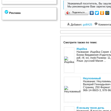
Уважаемый посетитель, Вы зашли 
Мы рекомендуем Вам зарегистрир
Поделиться…
Реклама
Добавил:
gol8425
Коммента
Смотрите также по теме:
Ищейка
Название: Ищейка Серия: 
Бокер Вирджиния Издательс
pdf, rtf, txt, mobi Размер:
Язык: русский Магия ...
Неуловимый
Название: Неуловимы
Валерий Геннадьевич 
Страниц: 250 Формат: f
966-14-8603-3, 978-966
Я возьму твою дочь
Название: Я возьму твою 