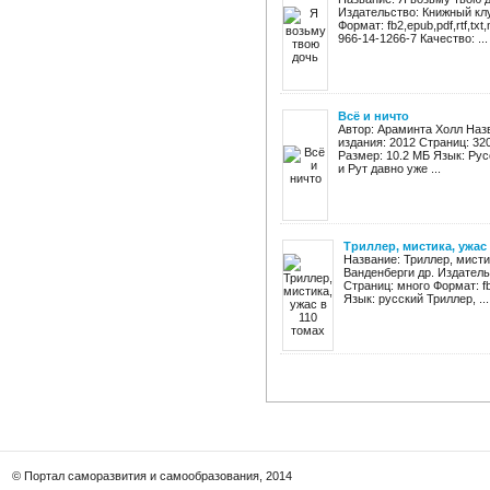
Издательство: Книжный клу
Формат: fb2,epub,pdf,rtf,tx
966-14-1266-7 Качество: ...
Всё и ничто
Автор: Араминта Холл Назв
издания: 2012 Страниц: 32
Размер: 10.2 МБ Язык: Ру
и Рут давно уже ...
Триллер, мистика, ужас 
Название: Триллер, мистик
Ванденберги др. Издатель
Страниц: много Формат: fb2
Язык: русский Триллер, ...
© Портал саморазвития и самообразования, 2014