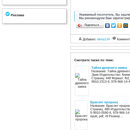
Уважаемый посетитель, Вы зашли 
Реклама
Мы рекомендуем Вам зарегистрир
Поделиться…
Добавил:
elena134
Коммент
Смотрите также по теме:
Тайна древнего замка
Название: Тайна древнего
Эрик Издательство: Книж
Страниц: 448 Формат: fb2,e
9910-2313-9, 978-966-14-47
Браслет пророка
Название: Браслет пророк
Страниц: 480 Издательство
5-9910-0590-6, 978-966-14-
epub, pdf, rtf Размер ...