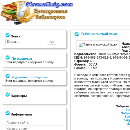
Тайна масонской ложи
Поиск
Назв
Авто
Год:
Издательство:
Книжный клуб "Клуб 
ISBN:
978-966-343-612-8, 978-84-01-
По разделам
Страниц:
432
Этот параграф содержит ссылку.
Формат:
DJVU
Размер:
8,7 Мб
В середине XVIII века католическая
Журналы по разделам
масонов, чьи позиции в Испании нач
Этот параграф содержит ссылку.
становится маленькая Беатрис. На г
члена масонской ложи, и убивают ма
Беатрис, но пережитая трагедия нак
события в жизни Беатрис - неравный
Партнеры
любимого, потеря ребенка - пробужд
Забрать
За
Забра
Информация
Заб
Заб
Правила сайта
З
Написать нам