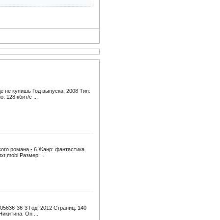
е не купишь Год выпуска: 2008 Тип:
 128 кбит/c ...
ого романа - 6 Жанр: фантастика
t,mobi Размер: ...
5636-36-3 Год: 2012 Страниц: 140
икитина. Он ...