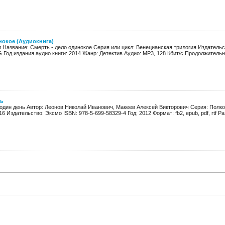
нокое (Аудиокнига)
и Название: Смерть - дело одинокое Серия или цикл: Венецианская трилогия Издатель
Год издания аудио книги: 2014 Жанр: Детектив Аудио: MP3, 128 Кбит/с Продолжительнос
нь
 один день Автор: Леонов Николай Иванович, Макеев Алексей Викторович Серия: Полк
6 Издательство: Эксмо ISBN: 978-5-699-58329-4 Год: 2012 Формат: fb2, epub, pdf, rtf Ра