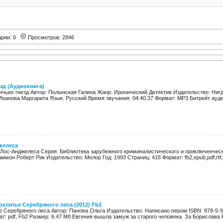
арии: 0
Просмотров: 2846
езд (Аудиокнига)
ичьих гнезд Автор: Полынская Галина Жанр: Иронический Детектив Издательство: Нигд
Иванова Маргарита Язык: Русский Время звучания: 04:40:37 Формат: MP3 Битрейт аудио:
желеса
Лос-Анджелеса Серия: Библиотека зарубежного криминалистического и приключенческ
ммон Роберт Рик Издательство: Мелор Год: 1993 Страниц: 416 Формат: fb2,epub,pdf,rtf,tx
оклятье Серебряного леса (2012) Fb2
 Серебряного леса Автор: Панова Ольга Издательство: Написано пером ISBN: 978-5-90
т: pdf, Fb2 Размер: 6.47 Мб Евгения вышла замуж за старого человека. За Борислава Н