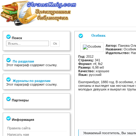
Особняк
Поиск
Автор:
Панова Ол
Название:
Особня
Издательство:
Нап
Год:
2012
Страниц:
341
По разделам
Формат:
rtf, fb2
Этот параграф содержит ссылку.
Размер:
6,98 мб
Качество:
хорошее
Язык:
русский
Журналы по разделам
Екатеринбург, 1880 год. В особняке
Этот параграф содержит ссылку.
связаны и выглядят как несчастные 
молодых девушек и выкрал их трупы
Партнеры
Информация
Правила сайта
Уважаемый посетитель, Вы зашли
Написать нам