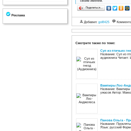
своим именем.
Поделиться…
Реклама
Добавил:
gol8425
Коммент
Смотрите также по теме:
Суп из птичьих гн
Название: Суп из пт
аудиокнига Читает: 
Вампиры Лос-Анд
Название: Вампиры 
ужасов Автор: Макка
Панова Ольга - Пр
Название: Проклятье
Язык: русский Форма