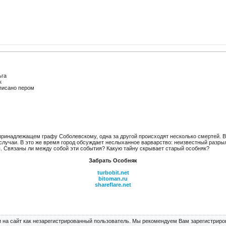
ьга
к
исано пером
, принадлежащем графу Соболевскому, одна за другой происходят несколько смертей. В
случаи. В это же время город обсуждает неслыханное варварство: неизвестный разры
. Связаны ли между собой эти события? Какую тайну скрывает старый особняк?
Забрать Особняк
turbobit.net
bitoman.ru
shareflare.net
 на сайт как незарегистрированный пользователь. Мы рекомендуем Вам зарегистриров