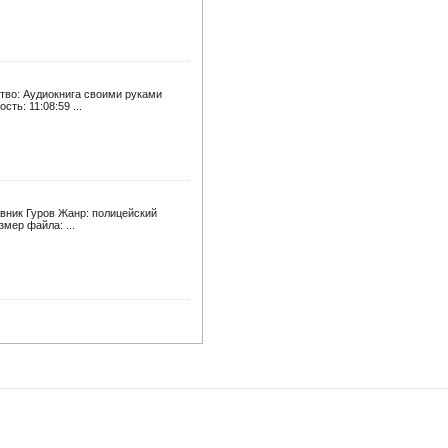
ство: Аудиокнига своими руками
ть: 11:08:59 ...
овник Гуров Жанр: полицейский
змер файла: ...