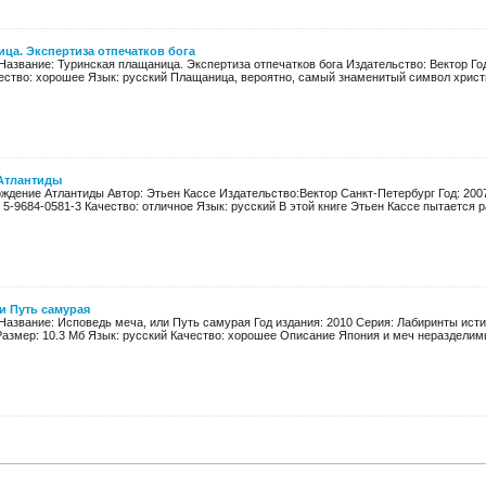
ца. Экспертиза отпечатков бога
Название: Туринская плащаница. Экспертиза отпечатков бога Издательство: Вектор Год
ество: хорошее Язык: русский Плащаница, вероятно, самый знаменитый символ христиа
Атлантиды
ждение Атлантиды Автор: Этьен Кассе Издательство:Вектор Санкт-Петербург Год: 2007 
 5-9684-0581-3 Качество: отличное Язык: русский В этой книге Этьен Кассе пытается ра
и Путь самурая
Название: Исповедь меча, или Путь самурая Год издания: 2010 Серия: Лабиринты исти
Размер: 10.3 Мб Язык: русский Качество: хорошее Описание Япония и меч неразделимы