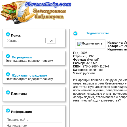
Люди-мутанты
Поиск
Название:
Лю
Автор:
Этьен
Издательств
Год:
2008
Страниц:
192
По разделам
Формат:
djvu, pdf
Этот параграф содержит ссылку.
Размер:
32,7 Мб
ISBN:
978-5-9684-1159-4
Качество:
отличное
Язык:
русский
Журналы по разделам
Этот параграф содержит ссылку.
Из Франции пришло шокирующее изве
озера, на лице играет безмятежная 
агентства журналистских расследов
полмиллиона мужчин, завербованных
Партнеры
проводит страшные опыты по усовер
«сверхлюдей», сталкивается с совр
генетический код человечества?
Информация
Правила сайта
Написать нам