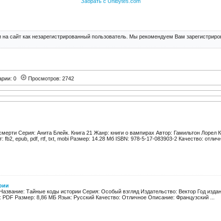
Забрать с Unibytes.com
 на сайт как незарегистрированный пользователь. Мы рекомендуем Вам зарегистриров
арии: 0
Просмотров: 2742
мерти Серия: Анита Блейк. Книга 21 Жанр: книги о вампирах Автор: Гамильтон Лорел К
 fb2, epub, pdf, rtf, txt, mobi Размер: 14.28 Мб ISBN: 978-5-17-083903-2 Качество: отличн
рии
Название: Тайные коды истории Серия: Особый взгляд Издательство: Вектор Год издани
 PDF Размер: 8,86 МБ Язык: Русский Качество: Отличное Описание: Французский ...