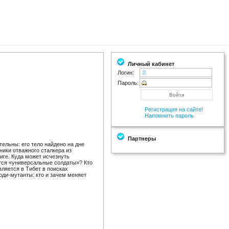
Личный кабинет
Логин:
Пароль:
Регистрация на сайте!
Напомнить пароль
Партнеры
ельны: его тело найдено на дне
ники отважного сталкера из
иге. Куда может исчезнуть
тся «универсальные солдаты»? Кто
ляется в Тибет в поисках
ди-мутанты: кто и зачем меняет