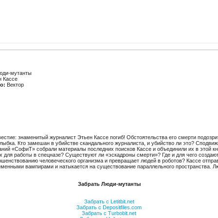
ди-мутанты
 Кассе
о:
Вектор
стие: знаменитый журналист Этьен Кассе погиб! Обстоятельства его смерти подозрит
улыбка. Кто замешан в убийстве скандального журналиста, и убийство ли это? Сподвиж
аний «СофиТ» собрали материалы последних поисков Кассе и объединили их в этой кн
 для работы в спецназе? Существуют ли «эскадроны смерти»? Где и для чего создаю
шенствованию человеческого организма и превращает людей в роботов? Кассе отправ
еменными вампирами и натыкается на существование параллельного пространства. Лю
Забрать Люди-мутанты
Забрать с Letitbit.net
Забрать с Depositfiles.com
Забрать с Turbobit.net