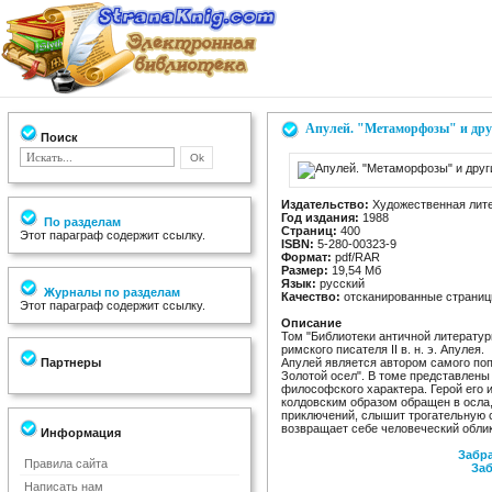
Апулей. "Метаморфозы" и дру
Поиск
Издательство:
Художественная лите
Год издания:
1988
По разделам
Страниц:
400
Этот параграф содержит ссылку.
ISBN:
5-280-00323-9
Формат:
pdf/RAR
Размер:
19,54 Мб
Язык:
русский
Журналы по разделам
Качество:
отсканированные страницы
Этот параграф содержит ссылку.
Описание
Том "Библиотеки античной литератур
римского писателя II в. н. э. Апулея.
Партнеры
Апулей является автором самого по
Золотой осел". В томе представлены
философского характера. Герой его 
колдовским образом обращен в осла
приключений, слышит трогательную с
возвращает себе человеческий облик
Информация
Забра
Правила сайта
Заб
Написать нам