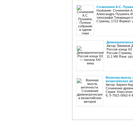
Сочинения А.С. Пушк
Название: Сочинения А
Александръ Пушкинъ Из
типографія Товарищест
Страниц: 1722 Формат: p
Демократическа
Автор: Ванюков 
Россия конца XX 
России Страниц: 
11.1 Мб Язык: ру
Военная мысль 
византийских а
Автор: Кирилл Ко
Сочинения древне
Серия: Классичес
6, 5-7921-0562-6 