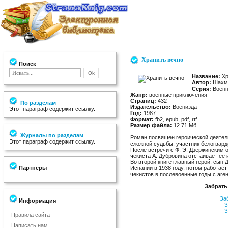
Хранить вечно
Поиск
Название:
Хр
Автор:
Шахма
Серия:
Военн
Жанр:
военные приключения
Страниц:
432
По разделам
Издательство:
Воениздат
Этот параграф содержит ссылку.
Год:
1987
Формат:
fb2, epub, pdf, rtf
Размер файла:
12.71 Мб
Журналы по разделам
Роман посвящен героической деятель
Этот параграф содержит ссылку.
сложной судьбы, участник белогварде
После встречи с Ф. Э. Дзержинским 
чекиста А. Дубровина отстаивает ее
Во второй книге главный герой, сын 
Партнеры
Испании в 1938 году, потом работае
чекистов в послевоенные годы с аге
Забрать
За
Информация
З
З
Правила сайта
Написать нам