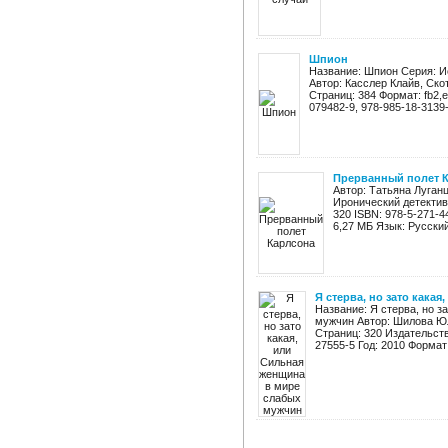
Шпион
Название: Шпион Серия: Ис
Автор: Касслер Клайв, Ско
Страниц: 384 Формат: fb2,ep
079482-9, 978-985-18-3139-1
Прерванный полет 
Автор: Татьяна Луган
Иронический детектив
320 ISBN: 978-5-271-4
6,27 МБ Язык: Русский 
Я стерва, но зато кака
Название: Я стерва, но з
мужчин Автор: Шилова Ю
Страниц: 320 Издательств
27555-5 Год: 2010 Формат: 