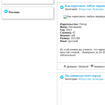
Как нарисовать любую зверюшк
Категория:
Искусство. Культура
Реклама
Издательство:
Питер
Жанр:
Рисование
Год:
2012
Страниц:
67
Формат:
pdf
Размер:
19,5 Мб
Язык:
русский
Из этой книжки вы узнаете, что нар
простой схемой, - буквально за 10-2
обязательно!
Добавил: VlaVasAf
Коммент
Пословицы русского народа
Категория:
Искусство. Культура.