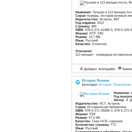
Название
: Пушкин и 113 женщин поэ
Серия
: Кумиры. Истории великой лю
Издательство
: Астрель, ВКТ
Год издания
: 2012
Страниц
: 480
ISBN
: 978-5-271-41985-0, 978-5-226-
Формат
: RTF, FB2
Размер
: 15,7 МБ
Язык
: Русский
Качество
: Отличное
Описание
:
113 женщин - очередные историческ
Добавил: Anempadist
Комме
История Японии
Категория:
История. Психология.
Название
:
Год выпус
Автор
: Э. 
Издательство
: АСТ, Астрель
Серия
: Историческая библиотека
ISBN
: 978-5-271-35086-3, 978-5-271-
Формат
: PDF
Размер
: 57,5 Mb
Качество
: Скан OCR, хорошее
Количество страниц
: 772
Язык
: Русский
Сканирование и обработка
: Vitautu