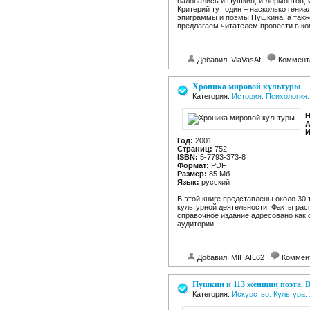
баловались и Пушкин, и Лермонтов, 
Критерий тут один – насколько гениа
эпиграммы и поэмы Пушкина, а также
предлагаем читателем провести в к
Добавил: VlaVasAf
Коммент
Хроника мировой культуры
Категория:
История. Психология.
Н
А
И
Год:
2001
Страниц:
752
ISBN:
5-7793-373-8
Формат:
PDF
Размер:
85 Mб
Язык:
русский
В этой книге представлены около 30
культурной деятельности. Факты рас
справочное издание адресовано как 
аудитории.
Добавил: MIHAIL62
Коммен
Пушкин и 113 женщин поэта. В
Категория:
Искусство. Культура