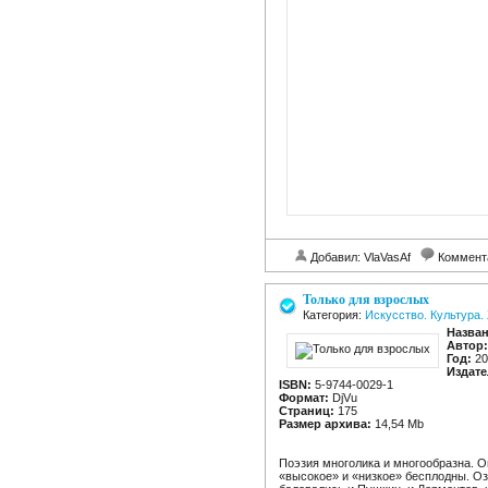
Добавил: VlaVasAf
Коммент
Только для взрослых
Категория:
Искусство. Культура.
Назван
Автор:
Год:
20
Издате
ISBN:
5-9744-0029-1
Формат:
DjVu
Страниц:
175
Размер архива:
14,54 Mb
Поэзия многолика и многообразна. О
«высокое» и «низкое» бесплодны. 