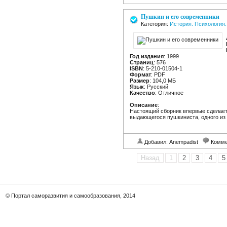
Пушкин и его современники
Категория:
История. Психология.
Год издания
: 1999
Страниц
: 576
ISBN
: 5-210-01504-1
Формат
: PDF
Размер
: 104,0 МБ
Язык
: Русский
Качество
: Отличное
Описание
:
Настоящий сборник впервые сделает
выдающегося пушкиниста, одного из 
Добавил: Anempadist
Комме
Назад
1
2
3
4
5
© Портал саморазвития и самообразования, 2014