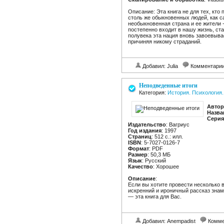
Описание: Эта книга не для тех, кто
столь же обыкновенных людей, как с
необыкновенная страна и ее жители 
постепенно входит в нашу жизнь, ст
полувека эта нация вновь завоевывае
причиняя никому страданий.
Добавил: Julia
Комментари
Неподведенные итоги
Категория:
История. Психология.
Автор
Назва
Серия
Издательство
: Вагриус
Год издания
: 1997
Страниц
: 512 с.: илл.
ISBN
: 5-7027-0126-7
Формат
: PDF
Размер
: 50,3 МБ
Язык
: Русский
Качество
: Хорошее
Описание
:
Если вы хотите провести несколько
искренний и ироничный рассказ знам
— эта книга для Вас.
Добавил: Anempadist
Комме