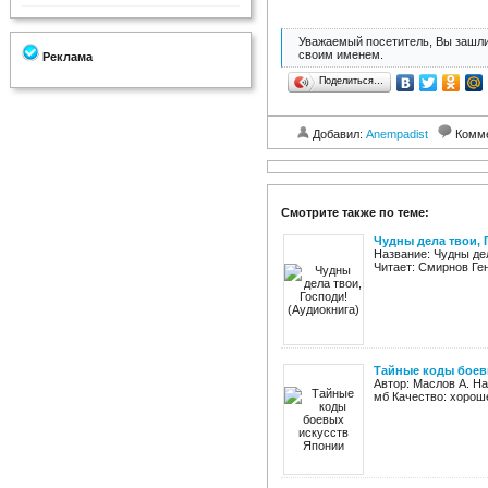
Уважаемый посетитель, Вы зашли
своим именем.
Реклама
Поделиться…
Добавил:
Anempadist
Комм
Смотрите также по теме:
Чудны дела твои, 
Название: Чудны дел
Читает: Смирнов Ген
Тайные коды боев
Автор: Маслов А. На
мб Качество: хороше