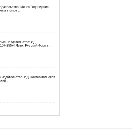
здательство: Минск Год издания:
ым в мире ...
гамян Издательство: ИД
7107-255-4 Язык: Русский Формат:
- 8 Издательство: ИД «Комсомольская
ий ...