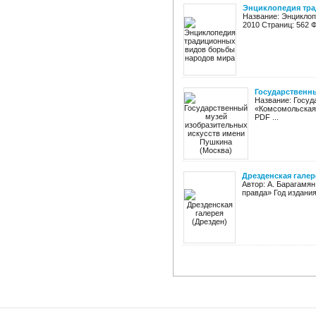
Энциклопедия тр
Название: Энциклоп
2010 Страниц: 562 Ф
Государственны
Название: Госуд
«Комсомольская 
PDF ...
Дрезденская галер
Автор: А. Барагамян
правда» Год издания