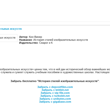
ельных искусств
Автор
: Кон-Винер
Название
: История стилей изобразительных искусств
Издательство
: Сварог и К
изобразительных искусств» ценна тем, что в ней дан исторический обзор важнейших 
о служила и сумеет служить учебным пособием в художественных школах. Настоящее
Забрать бесплатно "История стилей изобразительных искусств"
:
Забрать с depositfiles.com
Забрать с letitbit.net
Забрать с vip-file.com
Забрать с turbobit.net
Забрать с unibytes.com
Забрать с gigabase.com