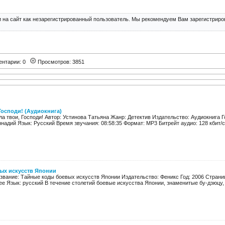
 на сайт как незарегистрированный пользователь. Мы рекомендуем Вам зарегистриров
ентарии: 0
Просмотров: 3851
Господи! (Аудиокнига)
а твои, Господи! Автор: Устинова Татьяна Жанр: Детектив Издательство: Аудиокнига Г
надий Язык: Русский Время звучания: 08:58:35 Формат: MP3 Битрейт аудио: 128 кбит/c 
ых искусств Японии
звание: Тайные коды боевых искусств Японии Издательство: Феникс Год: 2006 Страниц: 
е Язык: русский В течение столетий боевые искусства Японии, знаменитые бу-дзюцу, 