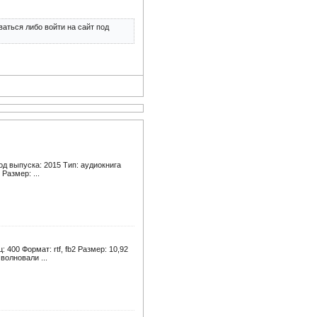
аться либо войти на сайт под
од выпуска: 2015 Тип: аудиокнига
Размер: ...
400 Формат: rtf, fb2 Размер: 10,92
волновали ...