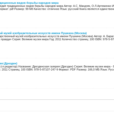
адиционных видов борьбы народов мира
едия традиционных видов борьбы народов мира Автор: А.С. Мандзяк, О.Л.Артеменко И
ормат: pdf Размер: 99 Мб Качество: отличное Язык: русский Книга является единственн
й музей изобразительных искусств имени Пушкина (Москва)
арственный музей изобразительных искусств имени Пушкина (Москва) Автор: А. Бара
правда» Серия: Великие музеи мира Год: 2011 Количество страниц: 100 ISBN: 978-5-8
ея (Дрезден)
 (гл.редактор) Название: Дрезденская галерея (Дрезден) Серия: Великие музеи мира 
: 2011 Страниц: 100 ISBN: 978-5-87107-247-9 Формат: PDF Размер: 166,0 МБ Язык: Русск