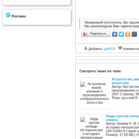
Реклама
Уважаемый посетитель, Вы зашли 
Мы рекомендуем Вам зарегистрир
Поделиться…
Добавил:
gol8425
Коммента
Смотрите также по теме:
Астрология, ма
искусства
Автор: Баттистин
произведениях и
2007 Страниц: 38
Язык: русский В 
Люди против нелюд
очерки
Автор: Коняев Н. М.
историко-литературн
203-01892-8 Серия и
Размер: 17.56 Мб (+3