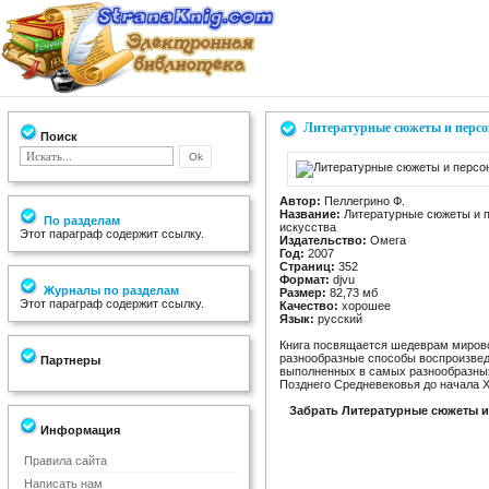
Литературные сюжеты и персон
Поиск
Автор:
Пеллегрино Ф.
Название:
Литературные сюжеты и п
По разделам
искусства
Этот параграф содержит ссылку.
Издательство:
Омега
Год:
2007
Страниц:
352
Формат:
djvu
Журналы по разделам
Размер:
82,73 мб
Этот параграф содержит ссылку.
Качество:
хорошее
Язык:
русский
Книга посвящается шедеврам мирово
разнообразные способы воспроизвед
Партнеры
выполненных в самых разнообразных
Позднего Средневековья до начала X
Забрать Литературные сюжеты и
Информация
Правила сайта
Написать нам