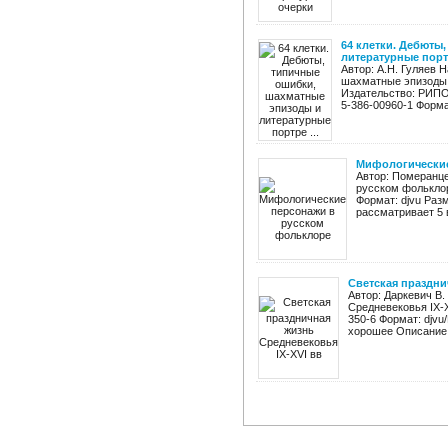
64 клетки. Дебюты
литературные портр
Автор: А.Н. Гуляев 
шахматные эпизоды 
Издательство: РИПОЛ
5-386-00960-1 Форма
Мифологические
Автор: Померанце
русском фольклор
Формат: djvu Раз
рассматривает 5 
Светская праздни
Автор: Даркевич В.
Средневековья IX-X
350-6 Формат: djvu
хорошее Описание 