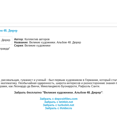
м 48. Дюрер
Автор
: Коллектив авторов
Название
: Великие художники. Альбом 48. Дюрер
Серия
: Великие художники
правда"
, рисовальщик, гуманист и ученый - был первым художником в Германии, который стал
 математику. Необычайная одаренность, широта интересов и разносторонние знания 
рами, как Леонардо да Винчи, Микеланджело Буонарроти, Рафаэль Санти.
Забрать бесплатно "Великие художники. Альбом 48. Дюрер"
:
Забрать с depositfiles.com
Забрать с letitbit.net
Забрать с turbobit.net
Забрать с ifolder.ru