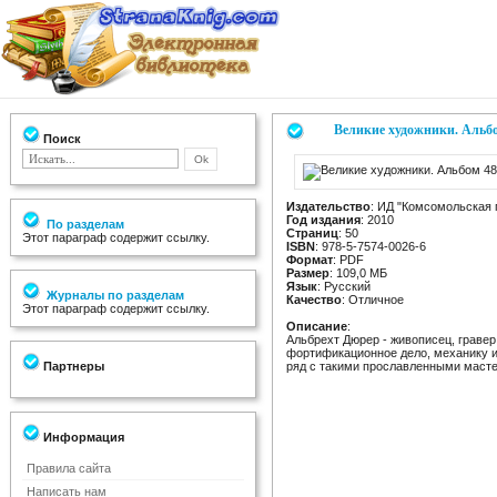
Великие художники. Альбо
Поиск
Издательство
: ИД "Комсомольская 
Год издания
: 2010
По разделам
Страниц
: 50
Этот параграф содержит ссылку.
ISBN
: 978-5-7574-0026-6
Формат
: PDF
Размер
: 109,0 МБ
Язык
: Русский
Журналы по разделам
Качество
: Отличное
Этот параграф содержит ссылку.
Описание
:
Альбрехт Дюрер - живописец, гравер
фортификационное дело, механику и
Партнеры
ряд с такими прославленными масте
Информация
Правила сайта
Написать нам