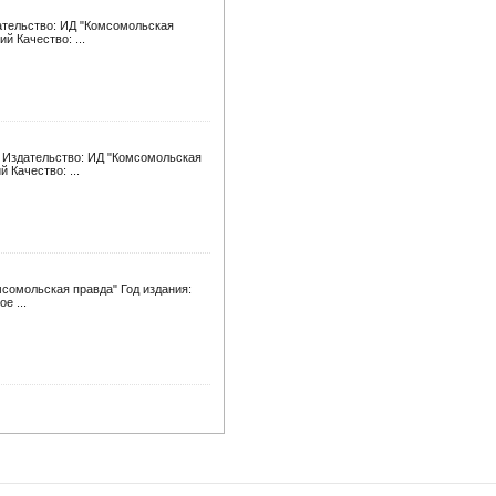
дательство: ИД "Комсомольская
й Качество: ...
и Издательство: ИД "Комсомольская
 Качество: ...
мсомольская правда" Год издания:
е ...