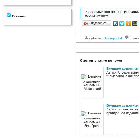
Уважаемый посетитель, Вы зашли
своим именем.
Реклама
Поделиться…
Добавил:
Anempadist
Комм
Смотрите также по теме:
Великие художник
Автор: А. Барагамян
"Комсомольская прав
Великие художники
Автор: Коллектив а
правда" Год издания