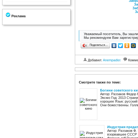
Забра
За
Заб
З
Реклама
Уважаемый посетитель, Вы зашли 
Мы рекомендуем Вам зарегистрир
Поделиться…
Добавил:
Anempadist
Комме
Смотрите также по теме:
Богини советского к
Автор: Раззаков Федор 
Эксмо Год: 2013 Страниц
хорошее Язык: русский
Они божественны. Голлив
Индустрия предат
Автор: Раззаков Ф.
взорвавшее СССР И