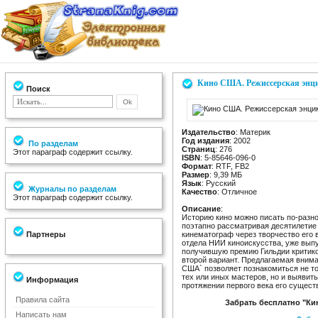
Кино США. Режиссерская энц
Поиск
Издательство
: Материк
Год издания
: 2002
По разделам
Страниц
: 276
Этот параграф содержит ссылку.
ISBN
: 5-85646-096-0
Формат
: RTF, FB2
Размер
: 9,39 МБ
Язык
: Русский
Журналы по разделам
Качество
: Отличное
Этот параграф содержит ссылку.
Описание
:
Историю кино можно писать по-разном
поэтапно рассматривая десятилетие 
Партнеры
кинематограф через творчество его
отдела НИИ киноискусства, уже вып
получившую премию Гильдии критик
второй вариант. Предлагаемая вним
США` позволяет познакомиться не т
тех или иных мастеров, но и выявит
Информация
протяжении первого века его сущест
Правила сайта
Забрать бесплатно "Ки
Написать нам