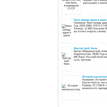
Формат: pdf Размер
рассказано о неизв
Кино между адом и раем
Название: Кино между адом
Год: 2008 ISBN: 978-5-17-
Размер: 13 MB Описание В
вы хотите открыть своему .
Виктор Цой. Кино
Автор: Марианна Цой, Алек
Издательство: ЛЕАН Год из
МБ Язык: Русский Качеств
сути, третьим ...
История киноиску
Название: История 
Изд-во иностр. лит-
Размер: 97,3 Мб В э
момента его зарожде