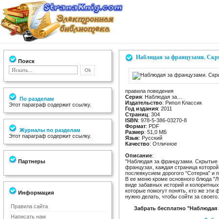
Наблюдая за французами. Скр
Поиск
правила поведения
Серия
: Наблюдая за…
По разделам
Издательство
: Рипол Классик
Этот параграф содержит ссылку.
Год издания
: 2011
Страниц
: 304
ISBN
: 978-5-386-03270-8
Формат
: PDF
Журналы по разделам
Размер
: 51,0 МБ
Этот параграф содержит ссылку.
Язык
: Русский
Качество
: Отличное
Описание
:
Партнеры
"Наблюдая за французами. Скрытые п
французах, каждая страница которо
послевкусием дорогого "Сотерна" и 
В ее меню кроме основного блюда "Л
виде забавных историй и колоритных
которые помогут понять, кто же эти 
Информация
нужно делать, чтобы сойти за своего.
Правила сайта
Забрать бесплатно "Наблюдая 
Написать нам