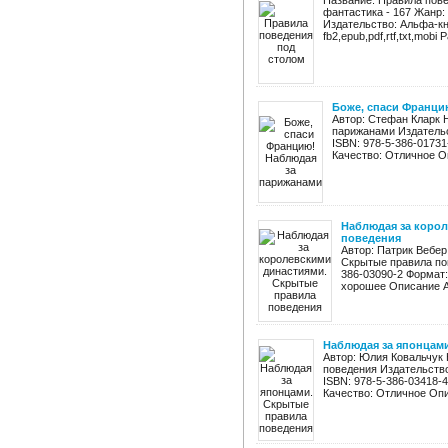
Название: Правила пов
фантастика - 167 Жанр:
Издательство: Альфа-кн
fb2,epub,pdf,rtf,txt,mobi 
Боже, спаси Франци
Автор: Стефан Кларк 
парижанами Издательс
ISBN: 978-5-386-01731
Качество: Отличное Оп
Наблюдая за коро
поведения
Автор: Патрик Вебе
Скрытые правила пов
386-03090-2 Формат:
хорошее Описание Ав
Наблюдая за японцам
Автор: Юлия Ковальчук
поведения Издательство
ISBN: 978-5-386-03418-
Качество: Отличное Опис