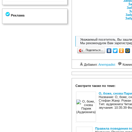
Забра
За
Заб
З
Заб
Реклама
Заб
Уважаемый посетитель, Вы зашли 
Мы рекомендуем Вам зарегистрир
Поделиться…
Добавил:
Anempadist
Комме
Смотрите также по теме:
О, боже, снова Пар
Название: О, боже, с
Стефан Жанр: Роман И
Тип: аудиокнига Чита
звучания: 10:35:39 Фо
Правила поведения п