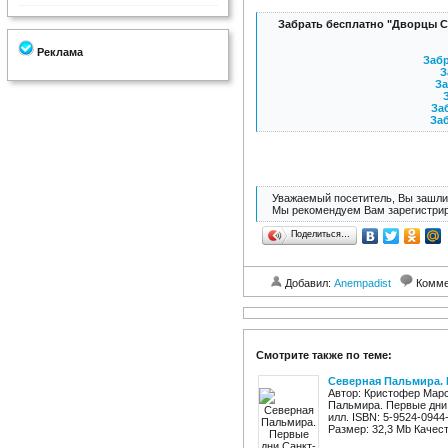
Забрать бесплатно "Дворцы С
Реклама
Забр
З
За
За
Заб
Уважаемый посетитель, Вы зашли 
Мы рекомендуем Вам зарегистрир
Поделиться…
Добавил:
Anempadist
Комме
Смотрите также по теме:
Северная Пальмира. 
Автор: Кристофер Марс
Пальмира. Первые дни 
илл. ISBN: 5-9524-0944
Размер: 32,3 Mb Качест