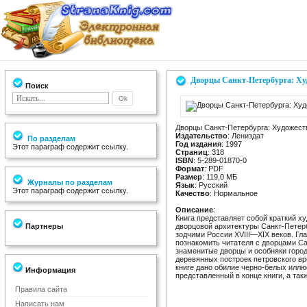
Дворцы Санкт-Петербурга: Ху
Поиск
Дворцы Санкт-Петербурга: Художест
Издательство
: Лениздат
По разделам
Год издания
: 1997
Этот параграф содержит ссылку.
Страниц
: 318
ISBN
: 5-289-01870-0
Формат
: PDF
Размер
: 119,0 МБ
Журналы по разделам
Язык
: Русский
Этот параграф содержит ссылку.
Качество
: Нормальное
Описание
:
Книга представляет собой краткий х
Партнеры
дворцовой архитектуры Санкт-Петер
зодчими России XVIII—XIX веков. Гл
познакомить читателя с дворцами Са
знаменитые дворцы и особняки город
деревянных построек петровского вр
книге дано обилие черно-белых илл
Информация
представленный в конце книги, а так
Правила сайта
Написать нам