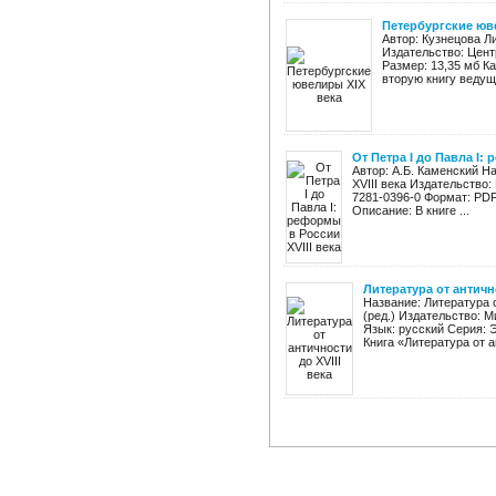
Петербургские юв
Автор: Кузнецова Л
Издательство: Центр
Размер: 13,35 мб К
вторую книгу ведуще
От Петра I до Павла I:
Автор: А.Б. Каменский Н
XVIII века Издательство:
7281-0396-0 Формат: PDF
Описание: В книге ...
Литература от антично
Название: Литература о
(ред.) Издательство: М
Язык: русский Серия: 
Книга «Литература от ан