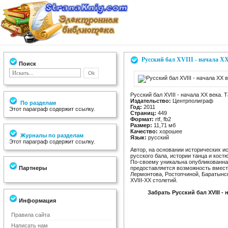
Русский бал XVIII - начала X
Поиск
Русский бал XVIII - начала XX века.
Издательство:
Центрполиграф
По разделам
Год:
2011
Этот параграф содержит ссылку.
Страниц:
449
Формат:
rtf, fb2
Размер:
11,71 мб
Качество:
хорошее
Журналы по разделам
Язык:
русский
Этот параграф содержит ссылку.
Автор, на основании исторических и
русского бала, истории танца и кос
По-своему уникальна опубликованна
Партнеры
предоставляется возможность вместе
Лермонтова, Ростопчиной, Баратынско
XVIII-XX столетий.
Забрать Русский бал XVIII -
Информация
Правила сайта
Написать нам