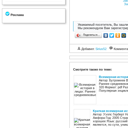
Заб
За
Реклама
Уважаемый посетитель, Вы зашли 
Мы рекомендуем Вам зарегистрир
Поделиться…
Добавил:
Sirius52
Коммент
Смотрите также по теме:
Всемирная истори
Автор: Бутромеев В
Раннее средневеков
320 Формат: pdf Ра
Популярная энцикло
Краткая всемирная и
Автор: Уэллс Герберт Н
Амфора Год: 2005 Страни
хорошее Язык: русский 
является, по сути, уник