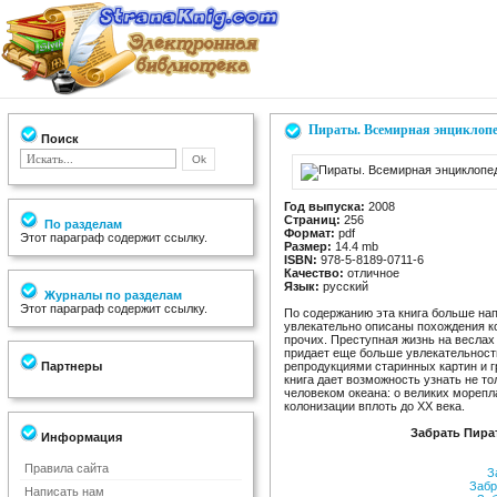
Пираты. Всемирная энциклоп
Поиск
Год выпуска:
2008
Страниц:
256
По разделам
Формат:
pdf
Этот параграф содержит ссылку.
Размер:
14.4 mb
ISBN:
978-5-8189-0711-6
Качество:
отличное
Язык:
русский
Журналы по разделам
Этот параграф содержит ссылку.
По содержанию эта книга больше нап
увлекательно описаны похождения ко
прочих. Преступная жизнь на веслах
придает еще больше увлекательност
Партнеры
репродукциями старинных картин и г
книга дает возможность узнать не то
человеком океана: о великих морепл
колонизации вплоть до XX века.
Забрать Пира
Информация
Правила сайта
За
Забр
Написать нам