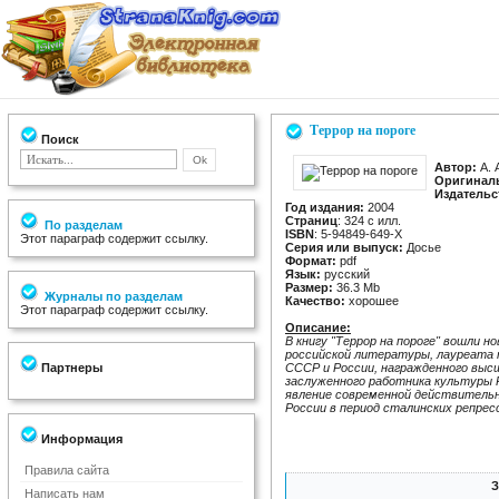
Террор на пороге
Поиск
Автор:
А. 
Оригиналь
Издательс
Год издания:
2004
Страниц
: 324 с илл.
По разделам
ISBN
: 5-94849-649-Х
Этот параграф содержит ссылку.
Серия или выпуск:
Досье
Формат:
pdf
Язык:
русский
Размер:
36.3 Mb
Журналы по разделам
Качество:
хорошее
Этот параграф содержит ссылку.
Описание:
В книгу "Террор на пороге" вошли н
российской литературы, лауреата 
Партнеры
СССР и России, награжденного высш
заслуженного работника культуры 
явление современной действительно
России в период сталинских репрес
Информация
Правила сайта
З
Написать нам