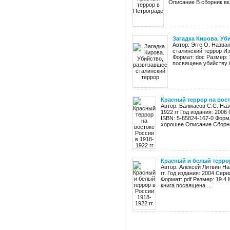
Описание В сборник вк
Загадка Кирова. Уб
Автор: Эгге О. Назва
сталинский террор И
Формат: doc Размер: 
посвящена убийству С.
Красный террор на восто
Автор: Балмасов С.С. Наз
1922 гг Год издания: 200
ISBN: 5-85824-167-0 Форм
хорошее Описание Сборник
Красный и белый террор 
Автор: Алексей Литвин На
гг. Год издания: 2004 Сер
Формат: pdf Размер: 19.4
книга посвящена ...