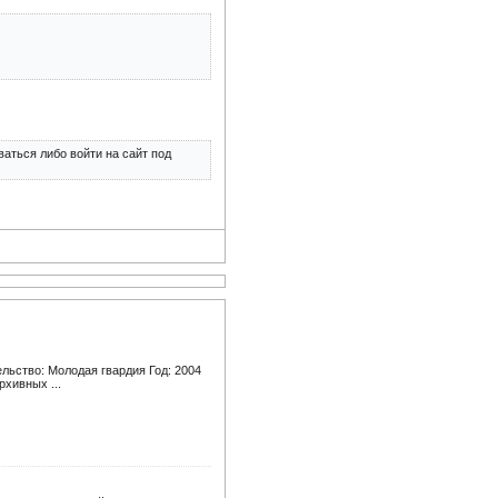
аться либо войти на сайт под
ельство: Молодая гвардия Год: 2004
рхивных ...