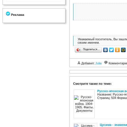
Реклама
Уважаемый посетитель, Вы зашли
своим именем.
Поделиться…
Добавил:
Julia
Комментари
Смотрите также по теме:
Русско-японская в
Название: Русско-яп
Страниц: 504 Формат
Цусима - знамен