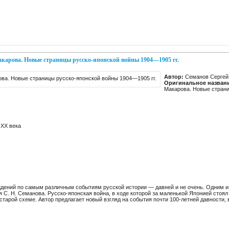
карова. Новые страницы русско-японской войны 1904—1905 гг.
Автор:
Семанов Сергей
Оригинальное назван
Макарова. Новые стран
XX века
ений по самым различным событиям русской истории — давней и не очень. Одним из
я С. Н. Семанова. Русско-японская война, в ходе которой за маленькой Японией стоял
старой схеме. Автор предлагает новый взгляд на события почти 100-летней давности, 