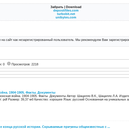
Забрать | Download
depositfiles.com
turbobit.net
unibytes.com
 на сайт как незарегистрированный пользователь. Мы рекомендуем Вам зарегистриров
и: 0
Просмотров: 2218
ойна. 1904-1905. Факты. Документы
онская война. 1904-1905. Факты. Документы Автор: Шацилло В.К., Шацилло Л.А. Издат
: pdf Размер: 39,37 мб Качество: хорошее Язык: русский Основанная на уникальных а
ие конца русской истории. Скрываемые причины общеизвестных с ...