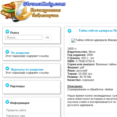
Тайна гибели адмирала Ма
Поиск
1905 гг.
Издательство
: Вече
По разделам
Год издания:
2000
Этот параграф содержит ссылку.
Страниц
: 432 с.: ил.
ISBN
: 5-7838-0720-6
Серия или выпуск:
Военные тайны 
Формат:
pdf
Журналы по разделам
Язык:
русский
Этот параграф содержит ссылку.
Тираж:
10 000 экз.
Размер:
30.76 Mb
Качество:
хорошее
Партнеры
Описание:
Сканирование и обработка: nitebar
Наше время полно неожиданных сужд
книга известного историка и писател
изучена слабо и воспринимается по 
Информация
русского адмирала.
Правила сайта
Написать нам