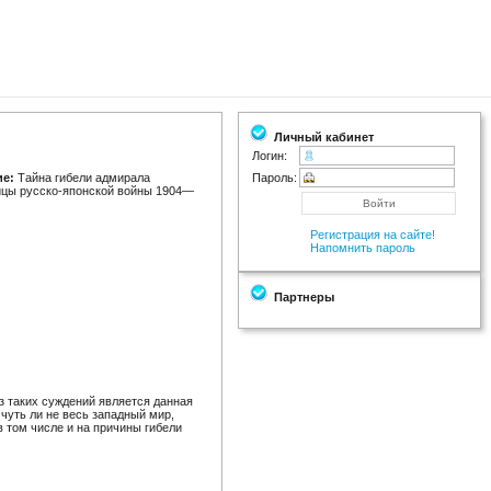
Личный кабинет
Логин:
ие:
Тайна гибели адмирала
Пароль:
ицы русско-японской войны 1904—
Регистрация на сайте!
Напомнить пароль
Партнеры
 таких суждений является данная
 чуть ли не весь западный мир,
в том числе и на причины гибели