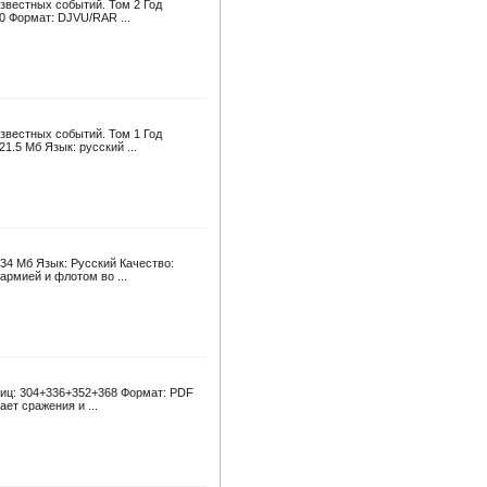
звестных событий. Том 2 Год
-0 Формат: DJVU/RAR ...
звестных событий. Том 1 Год
1.5 Мб Язык: русский ...
 34 Мб Язык: Русский Качество:
рмией и флотом во ...
аниц: 304+336+352+368 Формат: PDF
ет сражения и ...