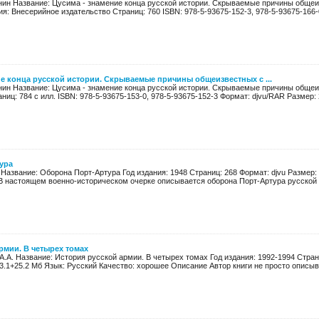
нин Название: Цусима - знамение конца русской истории. Скрываемые причины общеи
ия: Внесерийное издательство Страниц: 760 ISBN: 978-5-93675-152-3, 978-5-93675-166
ие конца русской истории. Скрываемые причины общеизвестных с ...
нин Название: Цусима - знамение конца русской истории. Скрываемые причины общеи
ниц: 784 с илл. ISBN: 978-5-93675-153-0, 978-5-93675-152-3 Формат: djvu/RAR Размер: 2
ура
 Название: Оборона Порт-Артура Год издания: 1948 Страниц: 268 Формат: djvu Размер:
 настоящем военно-историческом очерке описывается оборона Порт-Артура русской а
рмии. В четырех томах
 А.А. Название: История русской армии. В четырех томах Год издания: 1992-1994 Стр
3.1+25.2 Мб Язык: Русский Качество: хорошее Описание Автор книги не просто описыва