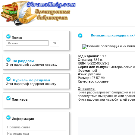
Великие полководцы и их
Поиск
Год издания:
1999
Страниц
: 384 с.
По разделам
ISBN
: 5-222-00823-1
Этот параграф содержит ссылку.
Серия или выпуск:
Исторические 
Формат:
pdf
Язык:
русский
Размер:
27.57 Mb
Журналы по разделам
Качество:
хорошее
Этот параграф содержит ссылку.
Описание:
Книга рассматривает биографии и в
последствия выигранных ими сражен
Партнеры
Книга рассчитана на любителей воен
Информация
Правила сайта
Написать нам