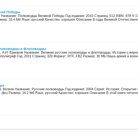
кой Победы
Название: Полководцы Великой Победы Год издания: 2010 Страниц: 512 ISBN: 978-5-17
змер: 33.4 Мб Язык: русский Качество: хорошее Описание В годы Великой Отечественн
полководцы и флотоводцы
в, А.И. Ермаков Название: Великие русские полководцы и флотоводцы. Истории о верно
полиграф Год: 2011 Страниц: 320 Формат: RTF, FB2 Размер: 30 Mb Наша армия и военн
цы
 В. Волков Название: Русские полководцы Год издания: 2004 Серия: История. Открытие С
 djvu Размер: 16.2 Мб Язык: русский Качество: хорошее Описание В этой книге читатель