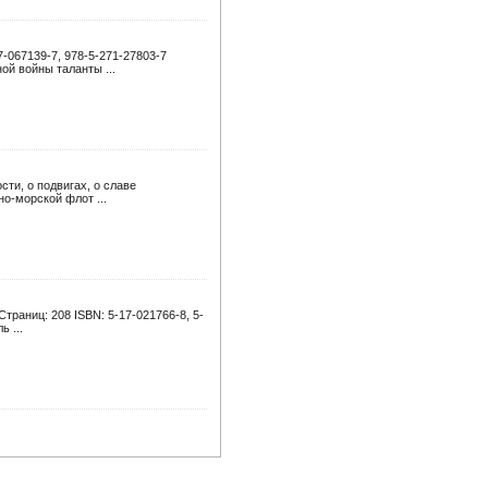
-067139-7, 978-5-271-27803-7
ой войны таланты ...
сти, о подвигах, о славе
о-морской флот ...
траниц: 208 ISBN: 5-17-021766-8, 5-
 ...