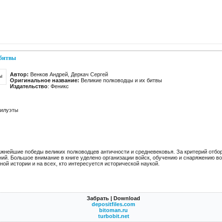
 битвы
Автор:
Венков Андрей, Деркач Сергей
Оригинальное название:
Великие полководцы и их битвы
Издательство
: Феникс
силуэты
ажнейшие победы великих полководцев античности и средневековья. За критерий отбо
ий. Большое внимание в книге уделено организации войск, обучению и снаряжению во
ной истории и на всех, кто интересуется исторической наукой.
Забрать | Download
depositfiles.com
bitoman.ru
turbobit.net