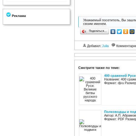
Реклама
Уважаемый посетитель, Вы зашли
своим именем.
Поделиться…
Добавил:
Julia
Комментари
Смотрите также по теме:
400 сражений Руси
Название: 400 сраже
Формат: djvu Размер
Полководцы и по
Автор: А.П. Абрамов
Формат: PDF Размер