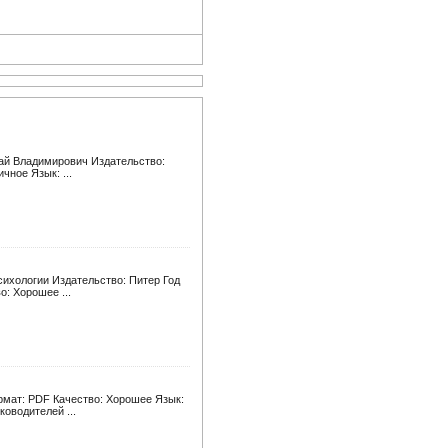
лай Владимирович Издательство:
чное Язык: ...
сихологии Издательство: Питер Год
о: Хорошее ...
рмат: PDF Качество: Хорошее Язык:
оводителей ...