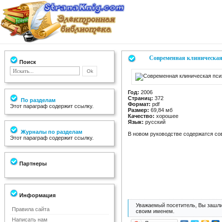
Современная клиническая
Поиск
Год:
2006
Страниц:
372
По разделам
Формат:
pdf
Этот параграф содержит ссылку.
Размер:
69,84 мб
Качество:
хорошее
Язык:
русский
Журналы по разделам
В новом руководстве содержатся со
Этот параграф содержит ссылку.
Партнеры
Информация
Уважаемый посетитель, Вы зашли
Правила сайта
своим именем.
Написать нам