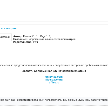
 психиатрия
Автор:
Попов Ю. В. , Вид В. Д.
Название:
Современная клиническая психиатрия
Издательство:
Речь
временные представления отечественных и зарубежных авторов по проблемам психиат
Забрать Современная клиническая психиатрия
unibytes.com
file-space.org
dfiles.ru
 на сайт как незарегистрированный пользователь. Мы рекомендуем Вам зарегистриров