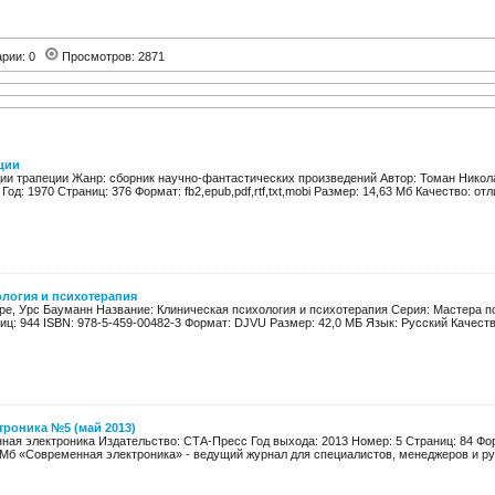
арии: 0
Просмотров: 2871
ции
дии трапеции Жанр: сборник научно-фантастических произведений Автор: Томан Нико
од: 1970 Страниц: 376 Формат: fb2,epub,pdf,rtf,txt,mobi Размер: 14,63 Мб Качество: отли
ология и психотерапия
ре, Урс Бауманн Название: Клиническая психология и психотерапия Серия: Мастера п
иц: 944 ISBN: 978-5-459-00482-3 Формат: DJVU Размер: 42,0 МБ Язык: Русский Качеств
роника №5 (май 2013)
ная электроника Издательство: СТА-Пресс Год выхода: 2013 Номер: 5 Страниц: 84 Фо
 Мб «Современная электроника» - ведущий журнал для специалистов, менеджеров и рук