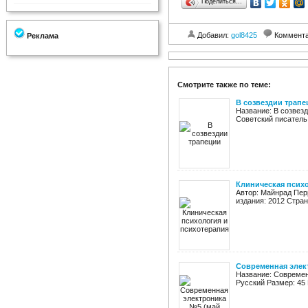
Поделиться…
Добавил:
gol8425
Коммент
Реклама
Смотрите также по теме:
В созвездии трапе
Название: В созвез
Советский писатель Г
Клиническая псих
Автор: Майнрад Пер
издания: 2012 Стран
Современная элект
Название: Современ
Русский Размер: 45