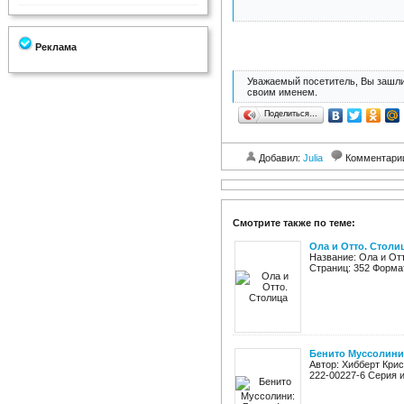
Реклама
Уважаемый посетитель, Вы зашли
своим именем.
Поделиться…
Добавил:
Julia
Комментари
Смотрите также по теме:
Ола и Отто. Столи
Название: Ола и Отт
Страниц: 352 Формат:
Бенито Муссолини
Автор: Хибберт Крис
222-00227-6 Серия и