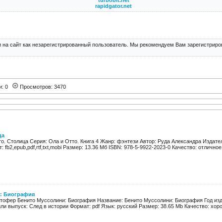
turbobit.net
rapidgator.net
 на сайт как незарегистрированный пользователь. Мы рекомендуем Вам зарегистриров
и: 0
Просмотров: 3470
ца
о. Столица Серия: Ола и Отто. Книга 4 Жанр: фэнтези Автор: Руда Александра Издател
 fb2,epub,pdf,rtf,txt,mobi Размер: 13.36 Мб ISBN: 978-5-9922-2023-0 Качество: отличное 
: Биография
тофер Бенито Муссолини: Биография Название: Бенито Муссолини: Биография Год издан
ли выпуск: След в истории Формат: pdf Язык: русский Размер: 38.65 Mb Качество: хоро