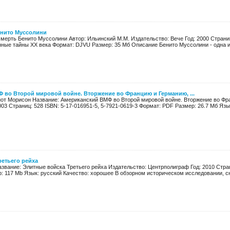
енито Муссолини
мерть Бенито Муссолини Автор: Ильинский М.М. Издательство: Вече Год: 2000 Страниц
нные тайны XX века Формат: DJVU Размер: 35 Мб Описание Бенито Муссолини - одна из
 во Второй мировой войне. Вторжение во Францию и Германию, ...
от Морисон Название: Американский ВМФ во Второй мировой войне. Вторжение во Фра
003 Страниц: 528 ISBN: 5-17-016951-5, 5-7921-0619-3 Формат: PDF Размер: 26.7 Мб Язык
етьего рейха
звание: Элитные войска Третьего рейха Издательство: Центрполиграф Год: 2010 Стран
: 117 Mb Язык: русский Качество: хорошее В обзорном историческом исследовании, сн