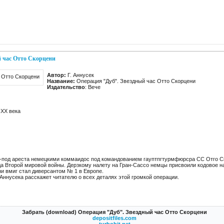
й час Отто Скорцени
Автор:
Г. Аннусек
Название:
Операция "Дуб". Звездный час Отто Скорцени
Издательство
: Вече
XX века
-под ареста немецкими коммаидос под командованием гауптпгтурмфюрсра СС Отго Ск
да Второй мировой войны. Дерзкому налету на Гран-Сассо немцы присвоили кодовое н
ни вмиг стал диверсантом № 1 в Европе.
 Аннусека расскажет читателю о всех деталях этой громкой операции.
Забрать (download) Операция "Дуб". Звездный час Отто Скорцени
depositfiles.com