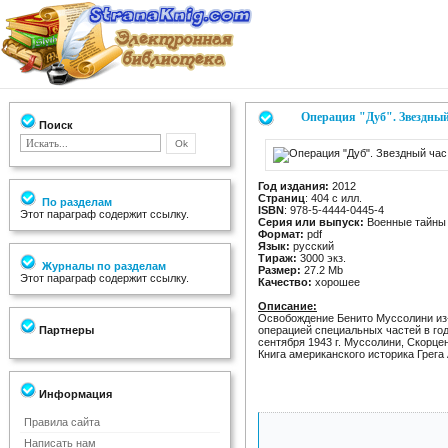
Операция "Дуб". Звездны
Поиск
Год издания:
2012
Страниц
: 404 с илл.
По разделам
ISBN
: 978-5-4444-0445-4
Этот параграф содержит ссылку.
Серия или выпуск:
Военные тайны 
Формат:
pdf
Язык:
русский
Тираж:
3000 экз.
Журналы по разделам
Размер:
27.2 Mb
Этот параграф содержит ссылку.
Качество:
хорошее
Описание:
Освобождение Бенито Муссолини из
Партнеры
операцией специальных частей в го
сентября 1943 г. Муссолини, Скорце
Книга американского историка Грега
Информация
Правила сайта
Написать нам