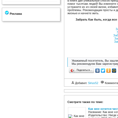
В книге дан уникальный способ преод
помог тысячам людей! Вы измените 
устраните их из своей жизни, избав
проблемы. Рекомендации просты и д
жизнью и начнете жить.
Реклама
Забрать Как быть, когда все 
За
З
Заб
За
Заб
Уважаемый посетитель, Вы зашли 
Мы рекомендуем Вам зарегистрир
Поделиться…
Добавил:
Sirius52
Коммент
Смотрите также по теме:
Как мне хочется чи
Название: Как мне х
Издательство: Нигде 