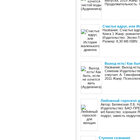
выпуска: 2015 Жанр: 
Продолжительность: 4:
Счастье вдруг, или 
Название: Счастье вдр
Книга 1 Жанр: романти
Издательство: Эксмо Год
Размер: 8,30 Мб ISBN: .
Выход есть! Как быт
Название: Выход есть
Семеник Издательство
озвучил: А. Тимофеев,
2011 Жанр: Психология
Любовный гороскоп 
Автор: Белянская Л.Б. 
Издательство: БАО-ПРЕС
мб Качество: хорошее Я
подруг, зависть недругов
Ступени сознания