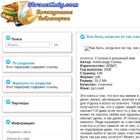
Как быть, когда все не так, к
Поиск
хочется. Ступени в разумный мир
Автор:
Александр Свияш
По разделам
Издательство:
АРДИС
Этот параграф содержит ссылку.
Год выпуска:
2008
Страниц:
146
Формат:
pdf
Размер:
16.0 Mb
Журналы по разделам
Качество:
отличное
Этот параграф содержит ссылку.
Язык:
русский
Это книга о том, что все мы живем 
денег, жилья, автомашин, мужчин и ж
Партнеры
для отдыха и всего остального. Твор
получается так, что у одних людей че
хватает? И даже если чего-то у вас 
может не хватать любви или здоровья
хватает денег, и так далее. И только
немного. Люди называют их счастлив
Информация
счастье и успех зависит не от них, а
не подозревая даже, что свое счаст
Правила сайта
человек войти в число таких счастли
было так,как ему хочется? Может, ес
Написать нам