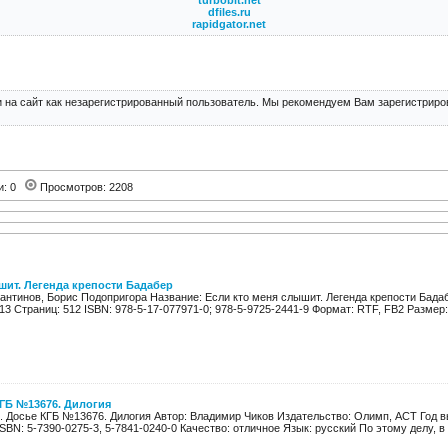
turbobit.net
dfiles.ru
rapidgator.net
 на сайт как незарегистрированный пользователь. Мы рекомендуем Вам зарегистриров
и: 0
Просмотров: 2208
шит. Легенда крепости Бадабер
тантинов, Борис Подопригора Название: Если кто меня слышит. Легенда крепости Бада
13 Страниц: 512 ISBN: 978-5-17-077971-0; 978-5-9725-2441-9 Формат: RTF, FB2 Размер: 
ГБ №13676. Дилогия
. Досье КГБ №13676. Дилогия Автор: Владимир Чиков Издательство: Олимп, АСТ Год в
ISBN: 5-7390-0275-3, 5-7841-0240-0 Качество: отличное Язык: русский По этому делу, в 