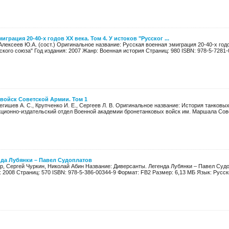
играция 20-40-х годов XX века. Том 4. У истоков "Русског ...
 Алексеев Ю.А. (сост.) Оригинальное название: Русская военная эмиграция 20-40-х годо
кого союза" Год издания: 2007 Жанр: Военная история Страниц: 980 ISBN: 978-5-7281-0
войск Советской Армии. Том 1
Бегишев А. С., Крупченко И. Е., Сергеев Л. В. Оригинальное название: История танковы
кционно-издательский отдел Военной академии бронетанковых войск им. Маршала Сове
нда Лубянки – Павел Судоплатов
р, Сергей Чуркин, Николай Абин Название: Диверсанты. Легенда Лубянки – Павел Су
: 2008 Страниц: 570 ISBN: 978-5-386-00344-9 Формат: FB2 Размер: 6,13 МБ Язык: Русск