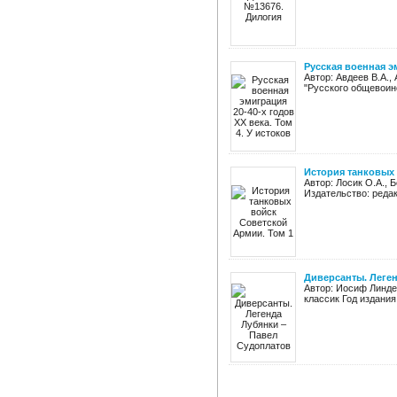
Русская военная эм
Автор: Авдеев В.А.,
"Русского общевоинс
История танковых 
Автор: Лосик О.А., 
Издательство: реда
Диверсанты. Леге
Автор: Иосиф Линде
классик Год издания