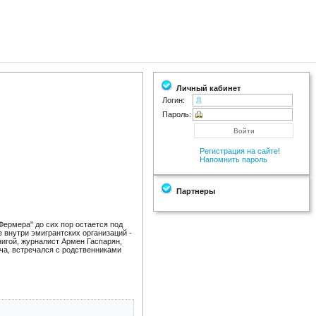
Личный кабинет
Логин:
Пароль:
Регистрация на сайте!
Напомнить пароль
Партнеры
ермера" до сих пор остается под
 внутри эмигрантских организаций -
нигой, журналист Армен Гаспарян,
ча, встречался с родственниками