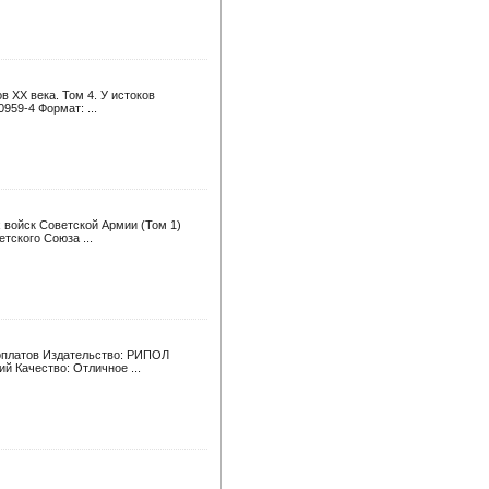
в XX века. Том 4. У истоков
959-4 Формат: ...
х войск Советской Армии (Том 1)
тского Союза ...
доплатов Издательство: РИПОЛ
ий Качество: Отличное ...