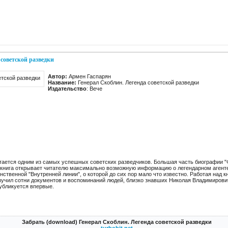
 советской разведки
Автор:
Армен Гаспарян
Название:
Генерал Скоблин. Легенда советской разведки
Издательство
: Вече
ается одним из самых успешных советских разведчиков. Большая часть биографии "Ф
 книга открывает читателю максимально возможную информацию о легендарном агенте
нственной "Внутренней линии", о которой до сих пор мало что известно. Работая над к
изучил сотни документов и воспоминаний людей, близко знавших Николая Владимирови
убликуется впервые.
Забрать (download) Генерал Скоблин. Легенда советской разведки