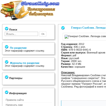
Генерал Скоблин. Легенда
Поиск
Год издания:
2012
Страниц
: 436 с илл.
По разделам
ISBN
: 978-5-9533-6441-6
Этот параграф содержит ссылку.
Серия или выпуск:
Военный архив
Формат:
pdf
Язык:
русский
Тираж:
2000 экз.
Журналы по разделам
Размер:
42.4 Mb
Этот параграф содержит ссылку.
Качество:
хорошее
Описание:
Николай Владимирович Скоблин счит
Партнеры
грифом "совершенно секретно". Эта
Русского общевоинского союза и таи
лауреат премии "Патриот России", 
Скоблина. Ряд фотографий в книге п
Информация
Правила сайта
Написать нам